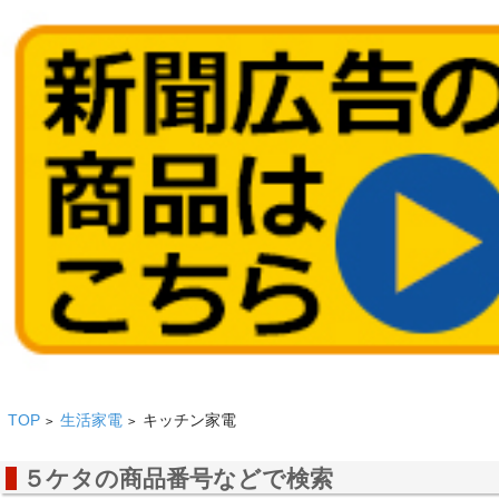
TOP
生活家電
キッチン家電
>
>
５ケタの商品番号などで検索