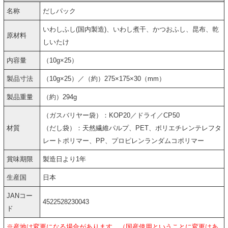
名称
だしパック
いわしふし(国内製造)、いわし煮干、かつおふし、昆布、乾
原材料
しいたけ
内容量
（10g×25）
製品寸法
（10g×25）／（約）275×175×30（mm）
製品重量
（約）294g
（ガスバリヤー袋）：KOP20／ドライ／CP50
材質
（だし袋）：天然繊維パルプ、PET、ポリエチレンテレフタ
レートポリマー、PP、プロピレンランダムコポリマー
賞味期限
製造日より1年
生産国
日本
JANコー
4522528230043
ド
※産地は変更になる場合があります。（国産使用ということに変更はあ