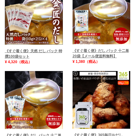
《すぐ着く便》だし パック 十二単
《すぐ着く便》天然 だし パック 特
20袋【メール便送料無料】
撰100袋セット
¥ 1,380（税込）
¥ 4,320（税込）
《すぐ着く便》365毎日おだし
《すぐ着く便》だし パック 十二単