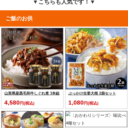
▼こちらも人気です！▼
ご飯のお供
山形県産黒毛和牛しぐれ煮 3本組
ぶっかけ生姜大根 2袋セット
4,580
1,080
円(税込)
円(税込)