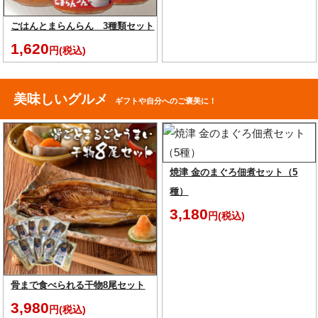
ごはんとまらんらん 3種類セット
1,620
円(税込)
美味しいグルメ
ギフトや自分へのご褒美に！
焼津 金のまぐろ佃煮セット（5
種）
3,180
円(税込)
骨まで食べられる干物8尾セット
3,980
円(税込)