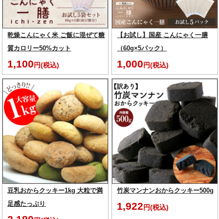
乾燥こんにゃく米 ご飯に混ぜて糖
【お試し】国産 こんにゃく一膳
質カロリー50%カット
（60g×5パック）
1,100
1,000
円(税込)
円(税込)
豆乳おからクッキー1kg 大粒で満
竹炭マンナンおからクッキー500g
足感たっぷり
1,922
円(税込)