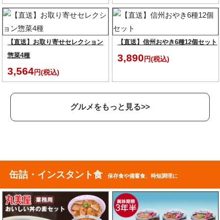
【直送】お取り寄せセレクション
【直送】信州おやき6種12個セット
惣菜4種
3,890
円(税込)
3,564
円(税込)
グルメをもっと見る>>
缶詰・インスタント食
保存食や備蓄食、時短調理に