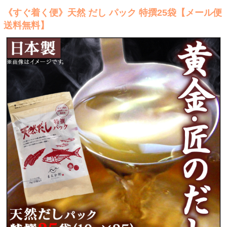
《すぐ着く便》天然 だし パック 特撰25袋【メール便
送料無料】