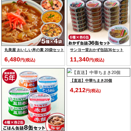
丸美屋 おいしい丼の素 20袋セット
サンヨー堂おかず缶詰36セット
6,480
11,340
円(税込)
円(税込)
【直送】中華ちまき20個
4,212
円(税込)