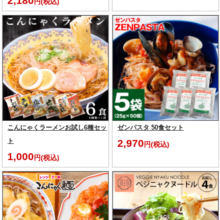
2,180
円(税込)
こんにゃくラーメンお試し6種セッ
ゼンパスタ 50食セット
ト
2,970
円(税込)
1,000
円(税込)