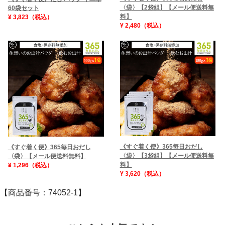
〈袋〉【2袋組】【メール便送料無
60袋セット
料】
¥ 3,823（税込）
¥ 2,480（税込）
《すぐ着く便》365毎日おだし
《すぐ着く便》365毎日おだし
〈袋〉【3袋組】【メール便送料無
〈袋〉【メール便送料無料】
料】
¥ 1,296（税込）
¥ 3,620（税込）
【商品番号：74052-1】