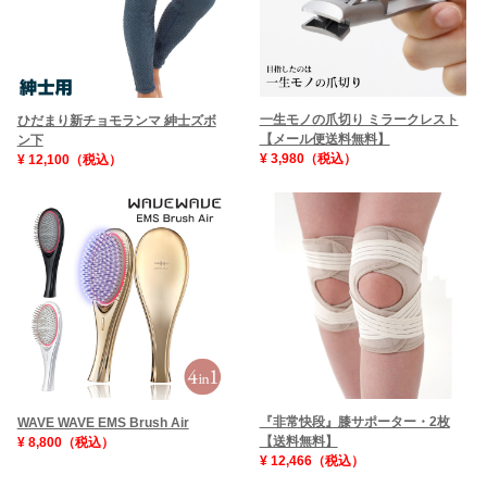
一生モノの爪切り ミラークレスト
ひだまり新チョモランマ 紳士ズボ
【メール便送料無料】
ン下
¥ 3,980（税込）
¥ 12,100（税込）
『非常快段』膝サポーター・2枚
WAVE WAVE EMS Brush Air
【送料無料】
¥ 8,800（税込）
¥ 12,466（税込）