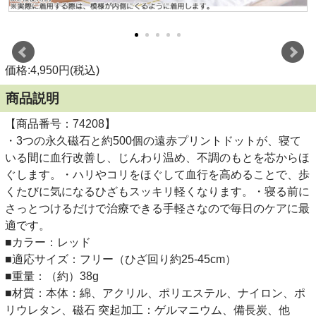
価格:4,950円(税込)
商品説明
【商品番号：74208】
・3つの永久磁石と約500個の遠赤プリントドットが、寝て
いる間に血行改善し、じんわり温め、不調のもとを芯からほ
ぐします。・ハリやコリをほぐして血行を高めることで、歩
くたびに気になるひざもスッキリ軽くなります。・寝る前に
さっとつけるだけで治療できる手軽さなので毎日のケアに最
適です。
■カラー：レッド
■適応サイズ：フリー（ひざ回り約25-45cm）
■重量：（約）38g
■材質：本体：綿、アクリル、ポリエステル、ナイロン、ポ
リウレタン、磁石 突起加工：ゲルマニウム、備長炭、他