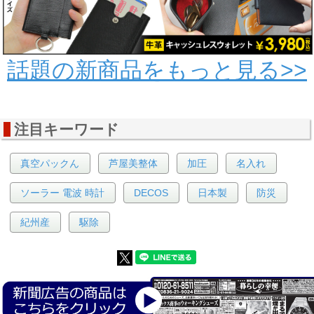
話題の新商品をもっと見る>>
注目キーワード
真空パックん
芦屋美整体
加圧
名入れ
ソーラー 電波 時計
DECOS
日本製
防災
紀州産
駆除