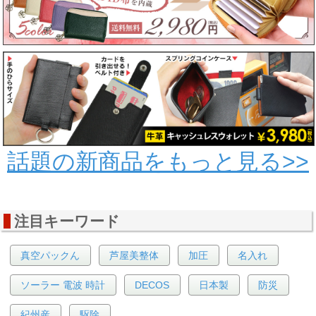
話題の新商品をもっと見る>>
注目キーワード
真空パックん
芦屋美整体
加圧
名入れ
ソーラー 電波 時計
DECOS
日本製
防災
紀州産
駆除