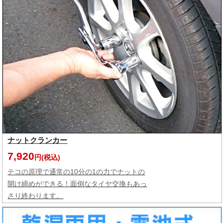
ナットクランカー
7,920
円(税込)
テコの原理で通常の10分の1の力でナットの
開け締めができる！面倒なタイヤ交換もあっ
さり終わります。