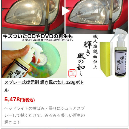
スプレー式復元剤 輝き風の如し120gボト
ル
5,478
円(税込)
ヘッドライトの黄ばみ・曇りにシュッとスプ
レーして拭くだけで、みるみる美しい新車の
輝きに！