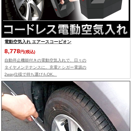
電動空気入れ エアースコーピオン
8,778
円(税込)
自動停止機能付きの電動空気入れで、日々の
タイヤメンテナンスに。充電とシガー電源の
2way仕様で持ち運びもOK。