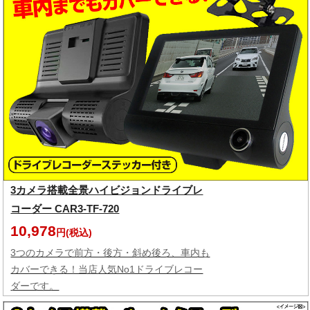
3カメラ搭載全景ハイビジョンドライブレ
コーダー CAR3-TF-720
10,978
円(税込)
3つのカメラで前方・後方・斜め後ろ、車内も
カバーできる！当店人気No1ドライブレコー
ダーです。