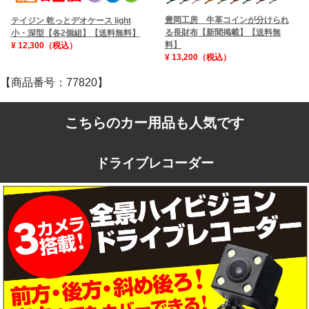
豊岡工房 牛革コインが分けられ
テイジン 乾っとデオケース light
る長財布【新聞掲載】【送料無
小・深型【各2個組】【送料無料】
料】
¥ 12,300（税込）
¥ 13,200（税込）
【商品番号：77820】
こちらのカー用品も人気です
ドライブレコーダー