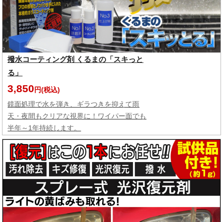
撥水コーティング剤 くるまの「スキっと
る」
3,850
円(税込)
鏡面処理で水を弾き、ギラつきを抑えて雨
天・夜間もクリアな視界に！ワイパー面でも
半年～1年持続します。