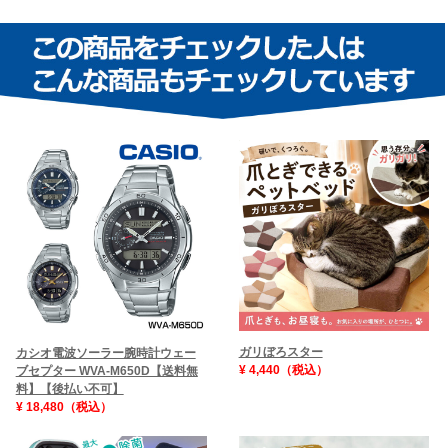
ガリぼろスター
カシオ電波ソーラー腕時計ウェー
¥ 4,440（税込）
ブセプター WVA-M650D【送料無
料】【後払い不可】
¥ 18,480（税込）