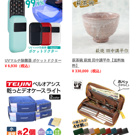
萩茶碗 萩焼 田中講平作【送料無
UVマルチ除菌器 ポケットドクター
料】
¥ 6,930（税込）
¥ 330,000（税込）