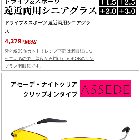
ドライブ＆スポーツ 遠近両用シニアグラ
ス
4,378
円(税込)
紫外線99％カット！レンズ下部は老眼鏡にな
っているので、普段から掛けたままOKのサン
グラス老眼鏡です。