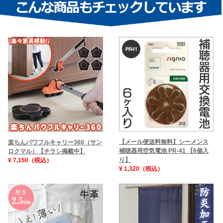
【メール便送料無料】シーメンス
楽ちんパワフルキャリー360（サン
補聴器用空気電池 PR-41 【6個入
ロクマル）【チラシ掲載中】
り】
¥ 7,150（税込）
¥ 1,320（税込）