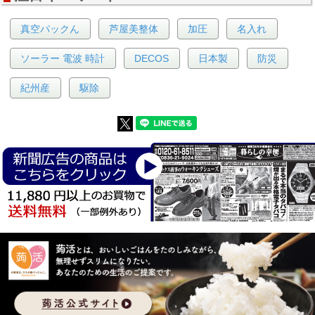
真空パックん
芦屋美整体
加圧
名入れ
ソーラー 電波 時計
DECOS
日本製
防災
紀州産
駆除