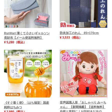
防炎加工のれん 85×170cm
RuriHari 薄くて小さいギャルソン
¥ 3,533（税込）
長財布【メール便送料無料】
¥ 5,280（税込）
音声認識人形 「おしゃべり みーち
《すぐ着く便》〈はち福堂〉国産
ゃん」 【新聞掲載】【送料無料】
純粋はちみつ
自然と笑顔に！お話好きな女の
¥ 2,980（税込）