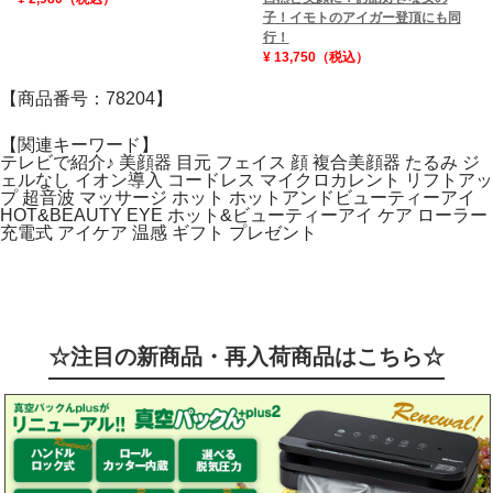
子！イモトのアイガー登頂にも同
行！
¥ 13,750（税込）
【商品番号：78204】
【関連キーワード】
テレビで紹介♪ 美顔器 目元 フェイス 顔 複合美顔器 たるみ ジ
ェルなし イオン導入 コードレス マイクロカレント リフトアッ
プ 超音波 マッサージ ホット ホットアンドビューティーアイ
HOT&BEAUTY EYE ホット&ビューティーアイ ケア ローラー
充電式 アイケア 温感 ギフト プレゼント
☆注目の新商品・再入荷商品はこちら☆