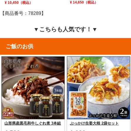
¥ 14,650（税込）
¥ 10,450（税込）
【商品番号：78289】
▼こちらも人気です！▼
ご飯のお供
山形県産黒毛和牛しぐれ煮 3本組
ぶっかけ生姜大根 2袋セット