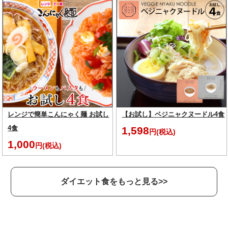
レンジで簡単こんにゃく麺 お試し
【お試し】ベジニャクヌードル4食
4食
1,598
円(税込)
1,000
円(税込)
ダイエット食をもっと見る>>