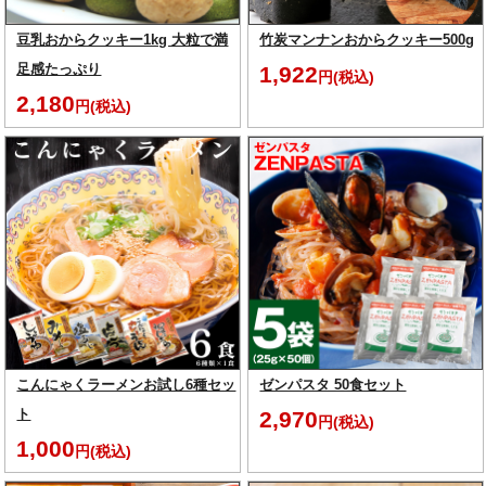
豆乳おからクッキー1kg 大粒で満
竹炭マンナンおからクッキー500g
足感たっぷり
1,922
円(税込)
2,180
円(税込)
こんにゃくラーメンお試し6種セッ
ゼンパスタ 50食セット
ト
2,970
円(税込)
1,000
円(税込)