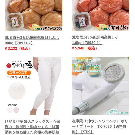
減塩 塩分3％紀州南高梅しそ
減塩 塩分3％紀州南高梅 はちみつ
1.6kg【78930-1】
800g【78931-2】
¥ 5,940（税込）
¥ 3,132（税込）
在庫限り 浄水シャワーヘッド ボリ
ひだまり極 婦人スラックス下☆保
ーナプリート TK-7030【送料無
温力・透湿性・動きやすさ・抗菌
料】【STK】
消臭を兼ね備えた究極の防寒肌着