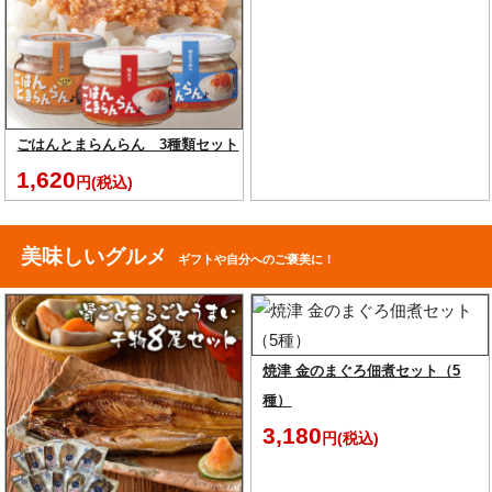
ごはんとまらんらん 3種類セット
1,620
円(税込)
美味しいグルメ
ギフトや自分へのご褒美に！
焼津 金のまぐろ佃煮セット（5
種）
3,180
円(税込)