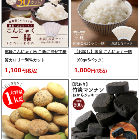
乾燥こんにゃく米 ご飯に混ぜて糖
【お試し】国産 こんにゃく一膳
質カロリー50%カット
（60g×5パック）
1,100
1,000
円(税込)
円(税込)