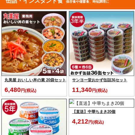
缶詰・インスタント食
保存食や備蓄食、時短調理に
丸美屋 おいしい丼の素 20袋セット
サンヨー堂おかず缶詰36セット
6,480
11,340
円(税込)
円(税込)
【直送】中華ちまき20個
4,212
円(税込)