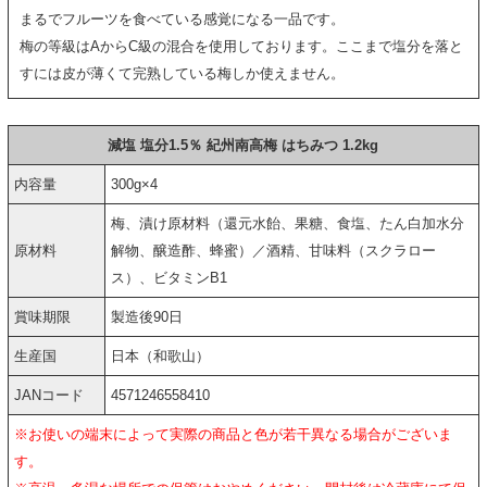
まるでフルーツを食べている感覚になる一品です。
梅の等級はAからC級の混合を使用しております。ここまで塩分を落と
すには皮が薄くて完熟している梅しか使えません。
減塩 塩分1.5％ 紀州南高梅 はちみつ 1.2kg
内容量
300g×4
梅、漬け原材料（還元水飴、果糖、食塩、たん白加水分
原材料
解物、醸造酢、蜂蜜）／酒精、甘味料（スクラロー
ス）、ビタミンB1
賞味期限
製造後90日
生産国
日本（和歌山）
JANコード
4571246558410
※お使いの端末によって実際の商品と色が若干異なる場合がございま
す。