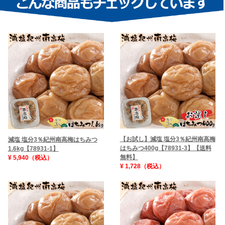
【お試し】減塩 塩分3％紀州南高梅
減塩 塩分3％紀州南高梅はちみつ
はちみつ400g【78931-3】【送料
1.6kg【78931-1】
無料】
¥ 5,940（税込）
¥ 1,728（税込）