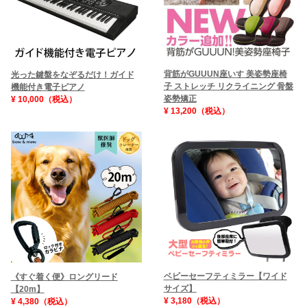
背筋がGUUUN座いす 美姿勢座椅
光った鍵盤をなぞるだけ！ガイド
子 ストレッチ リクライニング 骨盤
機能付き電子ピアノ
姿勢矯正
¥ 10,000（税込）
¥ 13,200（税込）
ベビーセーフティミラー【ワイド
《すぐ着く便》ロングリード
サイズ】
【20m】
¥ 3,180（税込）
¥ 4,380（税込）