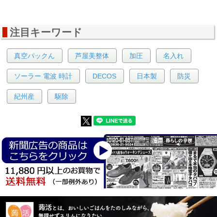
注目キーワード
真空パックん
芦屋美整体
加圧
名入れ
ソーラー 電波 時計
DECOS
日本製
防災
紀州産
駆除