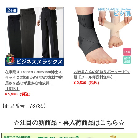
お医者さんの足首サポーター ピタ
在庫限り Franco Collezioni紳士ス
肌【メール便送料無料】
ラックス2本組☆のびのび素材で窮
¥ 2,530（税込）
屈さを感じず履き心地抜群！
【STK】
¥ 5,980（税込）
【商品番号：78789】
☆注目の新商品・再入荷商品はこちら☆