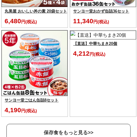
丸美屋 おいしい丼の素 20袋セット
サンヨー堂おかず缶詰36セット
6,480
11,340
円(税込)
円(税込)
【直送】中華ちまき20個
4,212
円(税込)
サンヨー堂ごはん缶詰8セット
4,190
円(税込)
保存食をもっと見る>>