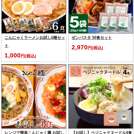
こんにゃくラーメンお試し6種セッ
ゼンパスタ 50食セット
ト
2,970
円(税込)
1,000
円(税込)
レンジで簡単こんにゃく麺 お試し
【お試し】ベジニャクヌードル4食