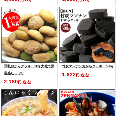
豆乳おからクッキー1kg 大粒で満
竹炭マンナンおからクッキー500g
足感たっぷり
1,922
円(税込)
2,180
円(税込)