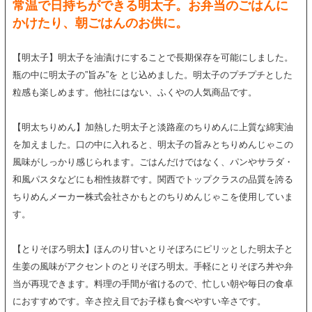
常温で日持ちができる明太子。お弁当のごはんに
かけたり、朝ごはんのお供に。
【明太子】明太子を油漬けにすることで長期保存を可能にしました。
瓶の中に明太子の”旨み”を とじ込めました。明太子のプチプチとした
粒感も楽しめます。他社にはない、ふくやの人気商品です。
【明太ちりめん】加熱した明太子と淡路産のちりめんに上質な綿実油
を加えました。口の中に入れると、明太子の旨みとちりめんじゃこの
風味がしっかり感じられます。ごはんだけではなく、パンやサラダ・
和風パスタなどにも相性抜群です。関西でトップクラスの品質を誇る
ちりめんメーカー株式会社さかもとのちりめんじゃこを使用していま
す。
【とりそぼろ明太】ほんのり甘いとりそぼろにピリッとした明太子と
生姜の風味がアクセントのとりそぼろ明太。手軽にとりそぼろ丼や弁
当が再現できます。料理の手間が省けるので、忙しい朝や毎日の食卓
におすすめです。辛さ控え目でお子様も食べやすい辛さです。