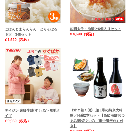
缶明太子・油漬け6個入りセット
ごはんとまらんらん とりそぼろ
¥ 4,698（税込）
明太 3個セット
¥ 1,620（税込）
《すぐ着く便》山口県の純米大吟
テイジン 速暖半纏 すぐぽか 無地タ
醸／吟醸2本セット【高級海鮮おつ
イプ
まみ/萩焼ぐい呑（田中講平作）付
¥ 9,980（税込）
き】