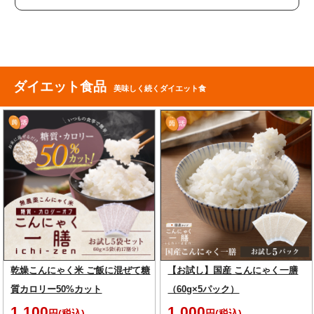
ダイエット食品
美味しく続くダイエット食
乾燥こんにゃく米 ご飯に混ぜて糖
【お試し】国産 こんにゃく一膳
質カロリー50%カット
（60g×5パック）
1,100
1,000
円(税込)
円(税込)