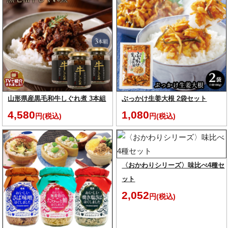
山形県産黒毛和牛しぐれ煮 3本組
ぶっかけ生姜大根 2袋セット
4,580
1,080
円(税込)
円(税込)
〈おかわりシリーズ〉味比べ4種セ
ット
2,052
円(税込)