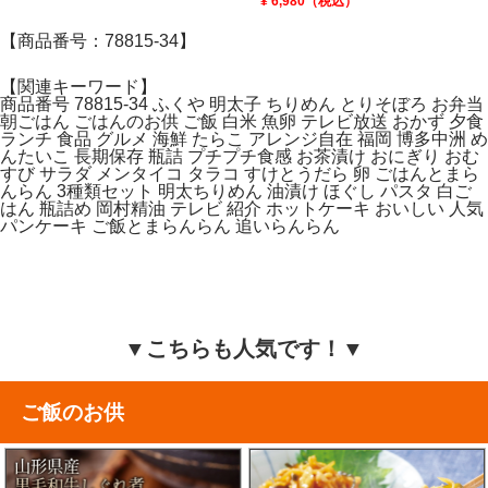
¥ 6,980（税込）
【商品番号：78815-34】
【関連キーワード】
商品番号 78815-34 ふくや 明太子 ちりめん とりそぼろ お弁当
朝ごはん ごはんのお供 ご飯 白米 魚卵 テレビ放送 おかず 夕食
ランチ 食品 グルメ 海鮮 たらこ アレンジ自在 福岡 博多中洲 め
んたいこ 長期保存 瓶詰 プチプチ食感 お茶漬け おにぎり おむ
すび サラダ メンタイコ タラコ すけとうだら 卵 ごはんとまら
んらん 3種類セット 明太ちりめん 油漬け ほぐし パスタ 白ご
はん 瓶詰め 岡村精油 テレビ 紹介 ホットケーキ おいしい 人気
パンケーキ ご飯とまらんらん 追いらんらん
▼こちらも人気です！▼
ご飯のお供