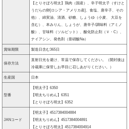
【とりそぼろ明太】鶏肉（国産）、辛子明太子（すけと
うだらの卵[ロシア・アメリカ産]、食塩、唐辛子、その
他）、綿実油、清酒、砂糖、しょうゆ（小麦、 大豆を
含む）、本みりん、しょうが、唐辛子/調味料（アミノ
酸）、甘味料（ソルビット）、酸化防止剤（Ｖ・C）、
ナイアシン、発色剤（亜硝酸Na）
賞味期限
製造日含む365日
直射日光を避け、常温で保存してください。（開封後は
保存方法
冷蔵庫に保管しお早目に召しあがりください。）
生産国
日本
【明太子】6350
型番
【明太ちりめん】6351
【とりそぼろ明太】6352
【明太子】4517384004884
JANコード
【明太ちりめん】4517384004891
【とりそぼろ明太】4517384004914