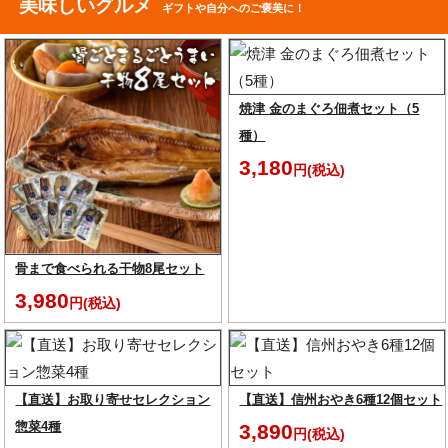
美味しいグルメ
ギフトや自分へのご褒美に！
焼津 金のまぐろ佃煮セット（5
種）
3,180
円(税込)
骨まで食べられる干物8尾セット
3,980
円(税込)
【直送】お取り寄せセレクション
【直送】信州おやき6種12個セット
惣菜4種
3,890
円(税込)