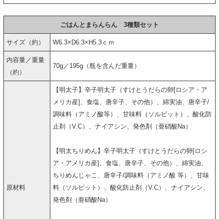
ごはんとまらんらん 3種類セット
サイズ（約）
W6.3×D6.3×H5.3ｃｍ
内容量／重量
70g／195g（瓶を含んだ重量）
（約）
【明太子】辛子明太子（すけとうだらの卵[ロシア・ア
メリカ産]、食塩、唐辛子、その他）、綿実油、唐辛子/
調味料（アミノ酸等）、甘味料（ソルビット）、酸化防
止剤（V.C）、ナイアシン、発色剤（亜硝酸Na）
【明太ちりめん】辛子明太子（すけとうだらの卵[ロシ
ア・アメリカ産]、食塩、唐辛子、その他）、綿実油、
ちりめんじゃこ、唐辛子/調味料（アミノ酸 等）、甘味
原材料
料（ソルビット）、酸化防止剤（V.C）、ナイアシン、
発色剤（亜硝酸Na）