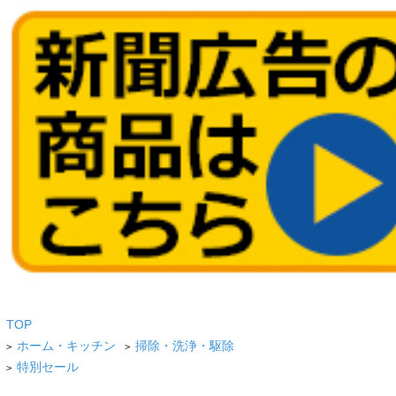
TOP
ホーム・キッチン
掃除・洗浄・駆除
>
>
特別セール
>