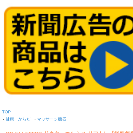
TOP
健康・からだ
マッサージ機器
>
>