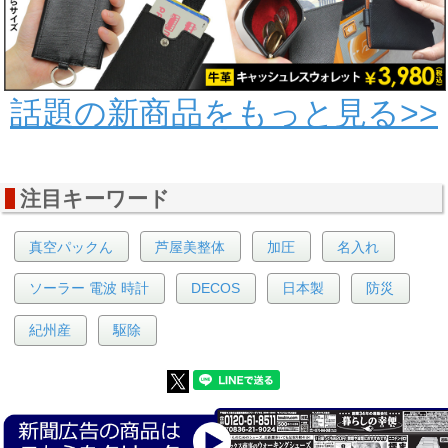
話題の新商品をもっと見る>>
注目キーワード
真空パックん
芦屋美整体
加圧
名入れ
ソーラー 電波 時計
DECOS
日本製
防災
紀州産
駆除