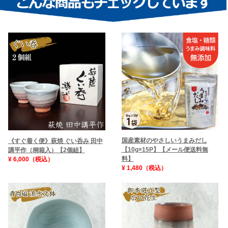
国産素材のやさしいうまみだし
《すぐ着く便》萩焼 ぐい呑み 田中
【10g×15P】【メール便送料無
講平作（桐箱入）【2個組】
料】
¥ 6,000（税込）
¥ 1,480（税込）