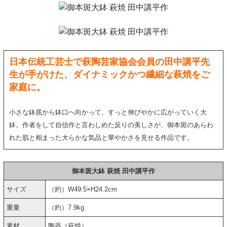
日本伝統工芸士で萩陶芸家協会会員の田中講平先
生が手がけた、ダイナミックかつ繊細な萩焼をご
家庭に。
小さな鉢底から鉢口へ向かって、すっと伸びやかに広がっていく大
鉢。作者をして自信作と言わしめた反りの美しさが、御本斑のあらわ
れた肌と相まった大らかな気品と華やかさを見せる作品です。
御本斑大鉢 萩焼 田中講平作
サイズ
（約）W49.5×H24.2cm
重量
（約）7.9kg
素材
陶器（萩焼）