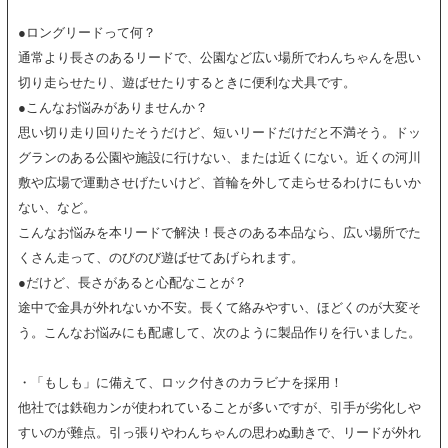
●ロングリードって何？
通常より長さのあるリードで、公園など広い場所でわんちゃんを思い
切り走らせたり、遊ばせたりするときに便利な犬具です。
●こんなお悩みがありませんか？
思い切り走り回りたそうだけど、短いリードだけだと不満そう。ドッ
グランのある公園や施設に行けない、または近くにない。近くの河川
敷や広場で運動させげたいけど、首輪を外して走らせるわけにもいか
ない、など。
こんなお悩みを本リードで解決！長さのある本品なら、広い場所でた
くさん走って、のびのび遊ばせてあげられます。
●だけど、長さがあると心配なことが？
途中で金具が外れないか不安。長くて絡みやすい、ほどくのが大変そ
う。こんなお悩みにも配慮して、次のように製品作りを行いました。
・「もしも」に備えて、ロック付きのカラビナを採用！
他社では鉄砲カンが使われていることが多いですが、引手が劣化しや
すいのが難点。引っ張りやわんちゃんの思わぬ動きで、リードが外れ