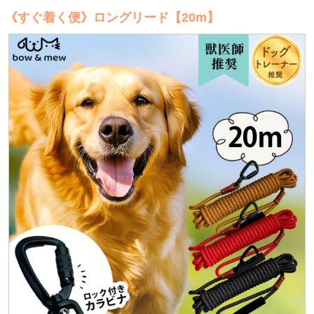
《すぐ着く便》ロングリード【20m】