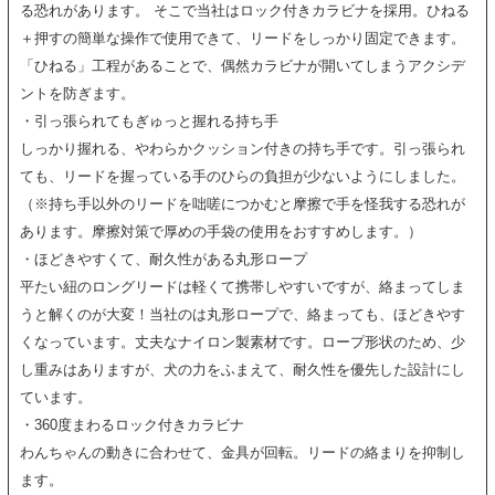
る恐れがあります。 そこで当社はロック付きカラビナを採用。ひねる
＋押すの簡単な操作で使用できて、リードをしっかり固定できます。
「ひねる」工程があることで、偶然カラビナが開いてしまうアクシデ
ントを防ぎます。
・引っ張られてもぎゅっと握れる持ち手
しっかり握れる、やわらかクッション付きの持ち手です。引っ張られ
ても、リードを握っている手のひらの負担が少ないようにしました。
（※持ち手以外のリードを咄嗟につかむと摩擦で手を怪我する恐れが
あります。摩擦対策で厚めの手袋の使用をおすすめします。）
・ほどきやすくて、耐久性がある丸形ロープ
平たい紐のロングリードは軽くて携帯しやすいですが、絡まってしま
うと解くのが大変！当社のは丸形ロープで、絡まっても、ほどきやす
くなっています。丈夫なナイロン製素材です。ロープ形状のため、少
し重みはありますが、犬の力をふまえて、耐久性を優先した設計にし
ています。
・360度まわるロック付きカラビナ
わんちゃんの動きに合わせて、金具が回転。リードの絡まりを抑制し
ます。