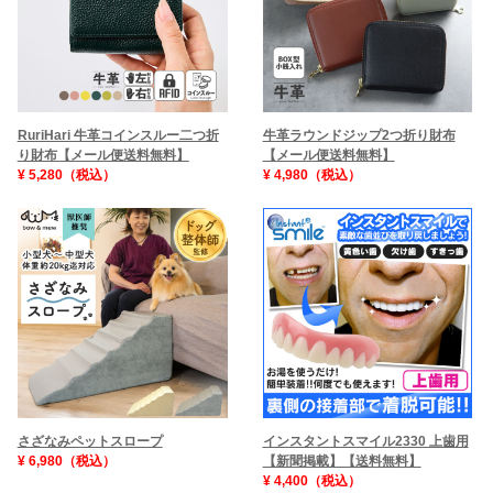
牛革ラウンドジップ2つ折り財布
RuriHari 牛革コインスルー二つ折
【メール便送料無料】
り財布【メール便送料無料】
¥ 4,980（税込）
¥ 5,280（税込）
インスタントスマイル2330 上歯用
さざなみペットスロープ
【新聞掲載】【送料無料】
¥ 6,980（税込）
¥ 4,400（税込）