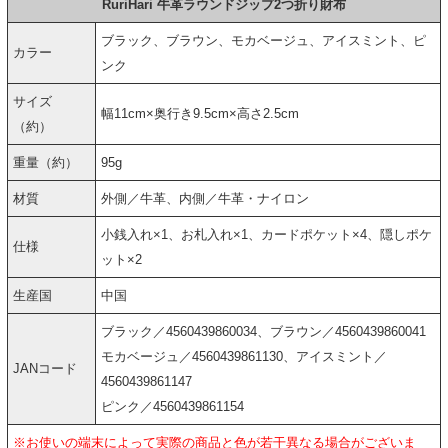
RuriHari 牛革ラウンドジップ2つ折り財布
ブラック、ブラウン、モカベージュ、アイスミント、ピ
カラー
ンク
サイズ
幅11cm×奥行き9.5cm×高さ2.5cm
（約）
重量（約）
95g
材質
外側／牛革、内側／牛革・ナイロン
小銭入れ×1、お札入れ×1、カードポケット×4、隠しポケ
仕様
ット×2
生産国
中国
ブラック／4560439860034、ブラウン／4560439860041
モカベージュ／4560439861130、アイスミント／
JANコード
4560439861147
ピンク／4560439861154
※お使いの端末によって実際の商品と色が若干異なる場合がございま