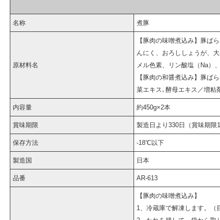
名称
煮豚
【豚肉の味噌煮込み】豚ばら
んにく、おろししょうが、大
原材料名
メル色素、リン酸塩（Na）
【豚肉の和醤煮込み】豚ばら肉
菜エキス､酵母エキス／増粘
内容量
約450g×2本
賞味期限
製造日より330日（賞味期限
保存方法
-18℃以下
製造国
日本
品番
AR-613
【豚肉の味噌煮込み】
1、冷蔵庫で解凍します。（