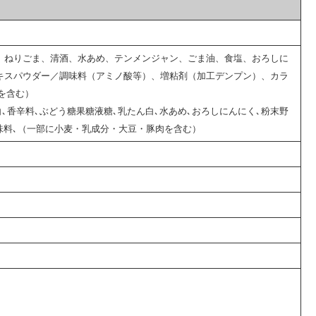
、ねりごま、清酒、水あめ、テンメンジャン、ごま油、食塩、おろしに
キスパウダー／調味料（アミノ酸等）、増粘剤（加工デンプン）、カラ
を含む）
､香辛料､ぶどう糖果糖液糖､乳たん白､水あめ､おろしにんにく､粉末野
酸味料､（一部に小麦・乳成分・大豆・豚肉を含む）