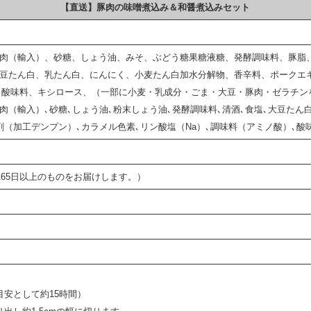
【直送】豚肉の味噌煮込み＆和醤煮込みセット
肉（輸入）、砂糖、しょう油、みそ、ぶどう糖果糖液糖、発酵調味料、豚脂
豆たん白、乳たん白、にんにく、小麦たん白加水分解物、香辛料、ポークエ
、酸味料、キシロース、（一部に小麦・乳成分・ごま・大豆・豚肉・ゼラチン
（輸入）､砂糖､しょう油､粉末しょう油､発酵調味料､清酒､食塩､大豆たん白
剤（加工デンプン）､カラメル色素､リン酸塩（Na）､調味料（アミノ酸）､
165日以上のものをお届けします。）
目安として約15時間）