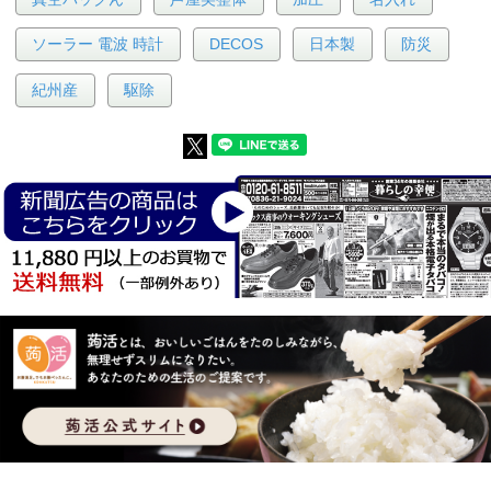
ソーラー 電波 時計
DECOS
日本製
防災
紀州産
駆除