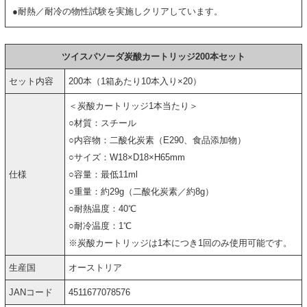
●耐熱／耐冷の物性試験を実施しクリアしています。
ツイスパソーダ炭酸カートリッジ200本セット
セット内容
200本（1箱あたり10本入り×20）
＜炭酸カートリッジ1本当たり＞
○材質：スチール
○内容物：二酸化炭素（E290、食品添加物）
○サイズ：W18×D18×H65mm
仕様
○容量：最低11ml
○重量：約29g（二酸化炭素／約8g）
○耐熱温度：40℃
○耐冷温度：1℃
※炭酸カートリッジは1本につき1回のみ使用可能です。
生産国
オーストリア
JANコード
4511677078576