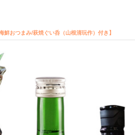
海鮮おつまみ/萩焼ぐい呑（山根清玩作）付き】