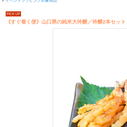
イベントラッピング対象商品
>
PICK UP
《すぐ着く便》山口県の純米大吟醸／吟醸2本セット