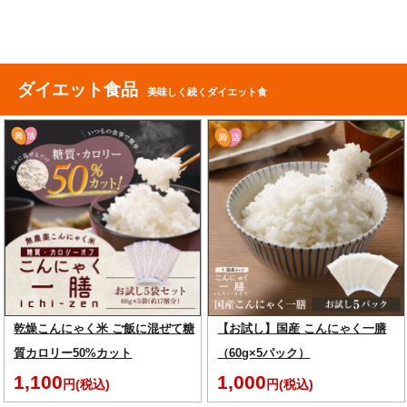
ダイエット食品
美味しく続くダイエット食
乾燥こんにゃく米 ご飯に混ぜて糖
【お試し】国産 こんにゃく一膳
質カロリー50%カット
（60g×5パック）
1,100
1,000
円(税込)
円(税込)