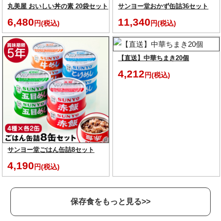
丸美屋 おいしい丼の素 20袋セット
サンヨー堂おかず缶詰36セット
6,480
11,340
円(税込)
円(税込)
【直送】中華ちまき20個
4,212
円(税込)
サンヨー堂ごはん缶詰8セット
4,190
円(税込)
保存食をもっと見る>>