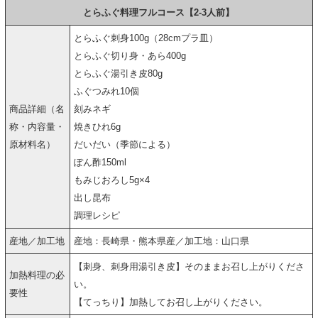
とらふぐ料理フルコース【2-3人前】
とらふぐ刺身100g（28cmプラ皿）
とらふぐ切り身・あら400g
とらふぐ湯引き皮80g
ふぐつみれ10個
商品詳細（名
刻みネギ
称・内容量・
焼きひれ6g
原材料名）
だいだい（季節による）
ぽん酢150ml
もみじおろし5g×4
出し昆布
調理レシピ
産地／加工地
産地：長崎県・熊本県産／加工地：山口県
【刺身、刺身用湯引き皮】そのままお召し上がりくださ
加熱料理の必
い。
要性
【てっちり】加熱してお召し上がりください。