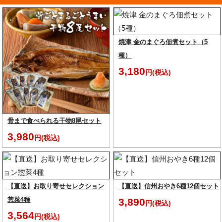
焼津 金のまぐろ佃煮セット（5
種）
3,180
円(税込)
骨まで食べられる干物8尾セット
3,980
円(税込)
【直送】お取り寄せセレクション
【直送】信州おやき6種12個セット
惣菜4種
3,890
円(税込)
3,564
円(税込)