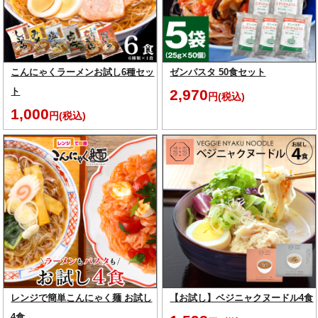
こんにゃくラーメンお試し6種セッ
ゼンパスタ 50食セット
ト
2,970
円(税込)
1,000
円(税込)
レンジで簡単こんにゃく麺 お試し
【お試し】ベジニャクヌードル4食
4食