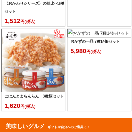
〈おかわりシリーズ〉の味比べ3種
セット
1,512
円(税込)
おかずの一品 7種14缶セット
5,980
円(税込)
ごはんとまらんらん 3種類セット
1,620
円(税込)
美味しいグルメ
ギフトや自分へのご褒美に！