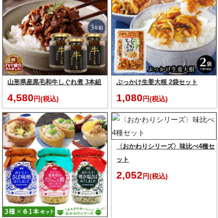
山形県産黒毛和牛しぐれ煮 3本組
ぶっかけ生姜大根 2袋セット
4,580
1,080
円(税込)
円(税込)
〈おかわりシリーズ〉味比べ4種セ
ット
2,052
円(税込)