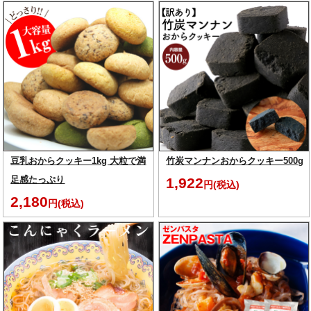
豆乳おからクッキー1kg 大粒で満
竹炭マンナンおからクッキー500g
足感たっぷり
1,922
円(税込)
2,180
円(税込)