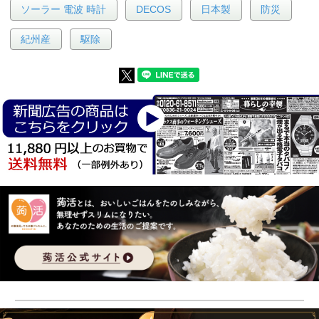
ソーラー 電波 時計
DECOS
日本製
防災
紀州産
駆除