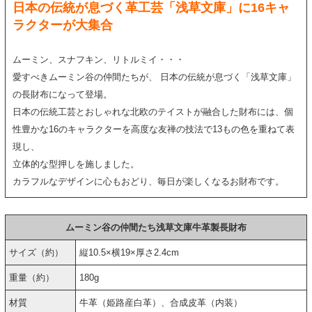
日本の伝統が息づく革工芸「浅草文庫」に16キャ
ラクターが大集合
ムーミン、スナフキン、リトルミイ・・・
愛すべきムーミン谷の仲間たちが、 日本の伝統が息づく「浅草文庫」
の長財布になって登場。
日本の伝統工芸とおしゃれな北欧のテイストが融合した財布には、個
性豊かな16のキャラクターを高度な友禅の技法で13もの色を重ねて表
現し、
立体的な型押しを施しました。
カラフルなデザインに心もおどり、毎日が楽しくなるお財布です。
ムーミン谷の仲間たち浅草文庫牛革製長財布
サイズ（約）
縦10.5×横19×厚さ2.4cm
重量（約）
180g
材質
牛革（姫路産白革）、合成皮革（内装）