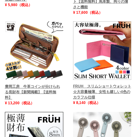
ト【送料無料】馬革製、拘りの薄
¥ 5,980（税込）
さと機能
¥ 17,600（税込）
FRUH スリムショートウォレット
豊岡工房 牛革コインが分けられ
☆大容量極薄、女性も嬉しい4色の
る長財布【新聞掲載】【送料無
カラフル仕様
料】
¥ 8,140（税込）
¥ 13,200（税込）