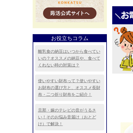
お役立ちコラム
離乳食の納豆はいつから食べてい
いの？オススメの納豆や、食べて
くれない時の対策は？
使いやすい財布って？使いやすい
お財布の選び方と、オススメ長財
布・二つ折り財布をご紹介！
旦那・嫁のテレビの音がうるさ
い！そのお悩み音届け（おとど
け）で解決！