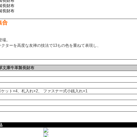
集合
登場。
ラクターを高度な友禅の技法で13もの色を重ねて表現し、
草文庫牛革製長財布
ケット×4、札入れ×2、 ファスナー式小銭入れ×1
品