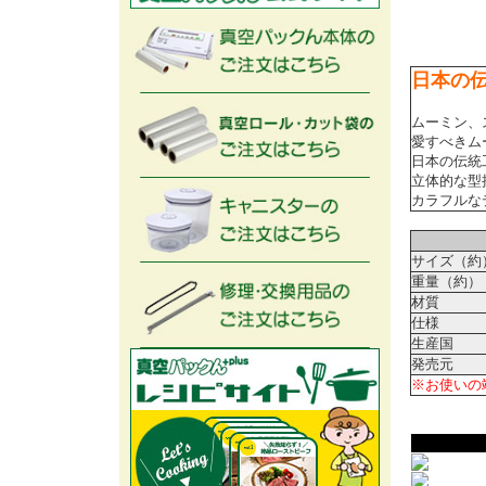
日本の
ムーミン、
愛すべきム
日本の伝統
立体的な型
カラフルな
サイズ（約
重量（約）
材質
仕様
生産国
発売元
※お使いの