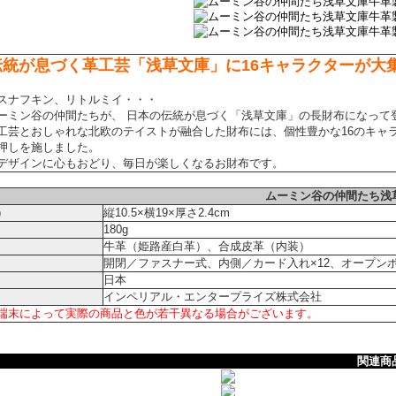
伝統が息づく革工芸「浅草文庫」に16キャラクターが大
スナフキン、リトルミイ・・・
ーミン谷の仲間たちが、 日本の伝統が息づく「浅草文庫」の長財布になって
工芸とおしゃれな北欧のテイストが融合した財布には、個性豊かな16のキャ
押しを施しました。
デザインに心もおどり、毎日が楽しくなるお財布です。
ムーミン谷の仲間たち浅
）
縦10.5×横19×厚さ2.4cm
180g
牛革（姫路産白革）、合成皮革（内装）
開閉／ファスナー式、内側／カード入れ×12、オープンポ
日本
インペリアル・エンタープライズ株式会社
端末によって実際の商品と色が若干異なる場合がございます。
関連商