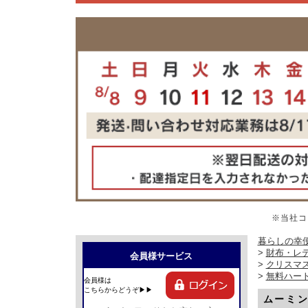
※当社コ
暮らしの幸便
>
財布・レ
会員様サービス
>
クリスマ
>
無料ハー
会員様は
こちらからどうぞ▶▶
ムーミ