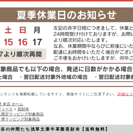
ンテンツを無断転載しているサイト、模倣サイトにご注意下さい。
詳細は
 本店 ホーム
ディース
>
長財布
ス限定ラッピング対象商品
ト帯ラッピング対象商品
ン谷の仲間たち浅草文庫牛革製長財布【送料無料】