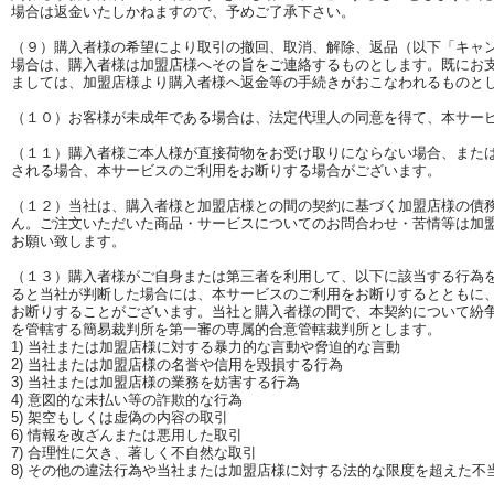
場合は返金いたしかねますので、予めご了承下さい。
（９）購入者様の希望により取引の撤回、取消、解除、返品（以下「キャ
場合は、購入者様は加盟店様へその旨をご連絡するものとします。既にお
ましては、加盟店様より購入者様へ返金等の手続きがおこなわれるものと
（１０）お客様が未成年である場合は、法定代理人の同意を得て、本サー
（１１）購入者様ご本人様が直接荷物をお受け取りにならない場合、また
される場合、本サービスのご利用をお断りする場合がございます。
（１２）当社は、購入者様と加盟店様との間の契約に基づく加盟店様の債
ん。ご注文いただいた商品・サービスについてのお問合わせ・苦情等は加
お願い致します。
（１３）購入者様がご自身または第三者を利用して、以下に該当する行為
ると当社が判断した場合には、本サービスのご利用をお断りするとともに
お断りすることがございます。当社と購入者様の間で、本契約について紛
を管轄する簡易裁判所を第一審の専属的合意管轄裁判所とします。
1) 当社または加盟店様に対する暴力的な言動や脅迫的な言動
2) 当社または加盟店様の名誉や信用を毀損する行為
3) 当社または加盟店様の業務を妨害する行為
4) 意図的な未払い等の詐欺的な行為
5) 架空もしくは虚偽の内容の取引
6) 情報を改ざんまたは悪用した取引
7) 合理性に欠き、著しく不自然な取引
8) その他の違法行為や当社または加盟店様に対する法的な限度を超えた不