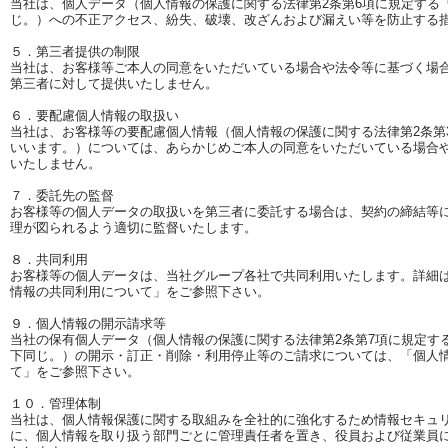
当社は、個人データ（個人情報の保護に関する法律第2条第6項に規定する
じ。）への不正アクセス、紛失、破壊、改ざんおよび漏えい等を防止する
５．第三者提供の制限
当社は、お客様等ご本人の同意をいただいている場合や法令等に基づく場
第三者に対して提供いたしません。
６．要配慮個人情報の取扱い
当社は、お客様等の要配慮個人情報（個人情報の保護に関する法律第2条第
いいます。）については、あらかじめご本人の同意をいただいている場合
いたしません。
７．委託先の監督
お客様等の個人データの取扱いを第三者に委託する場合は、契約の締結等
理が図られるよう適切に監督いたします。
８．共同利用
お客様等の個人データは、当社グループ各社で共同利用いたします。詳細
情報の共同利用について」をご参照下さい。
９．個人情報の開示請求等
当社の保有個人データ（個人情報の保護に関する法律第2条第7項に規定す
下同じ。）の開示・訂正・削除・利用停止等のご請求については、「個人
て」をご参照下さい。
１０．管理体制
当社は、個人情報保護に関する取組みを全社的に強化するため情報セキュ
に、個人情報を取り扱う部門ごとに管理責任者を置き、役員および従業員