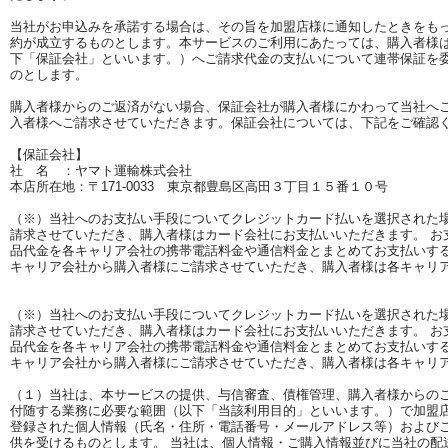
当社がお申込みを承諾する場合は、その旨を加盟店様に通知したときをも
約が成立するものとします。本サービスのご利用にあたっては、購入者様
下「保証会社」といいます。）へご請求代金の支払いについて連帯保証を
のとします。
購入者様からのご返済がない場合、保証会社が購入者様にかわって当社へ
入者様へご請求させていただきます。保証会社については、下記をご確認
【保証会社】
社 名 ：ヤマト運輸株式会社
本店所在地：〒171-0033 東京都豊島区高田３丁目１５番１０号
（※）当社へのお支払い手段についてクレジットカード払いを選択された
請求させていただき、購入者様はカード会社にお支払いいただきます。 お
品代金を各キャリア会社の携帯電話料金や通信料金とまとめてお支払いす
キャリア会社から購入者様にご請求させていただき、購入者様は各キャリ
（※）当社へのお支払い手段についてクレジットカード払いを選択された
請求させていただき、購入者様はカード会社にお支払いいただきます。 お
品代金を各キャリア会社の携帯電話料金や通信料金とまとめてお支払いす
キャリア会社から購入者様にご請求させていただき、購入者様は各キャリ
（１）当社は、本サービスの提供、与信審査、債権管理、購入者様からの
付随する業務に必要な範囲（以下「当該利用目的」といいます。）で加盟
登録された個人情報（氏名・住所・電話番号・メールアドレス等）および
供を受けるものとします。 当社は、個人情報・ご購入情報並びに当社の配