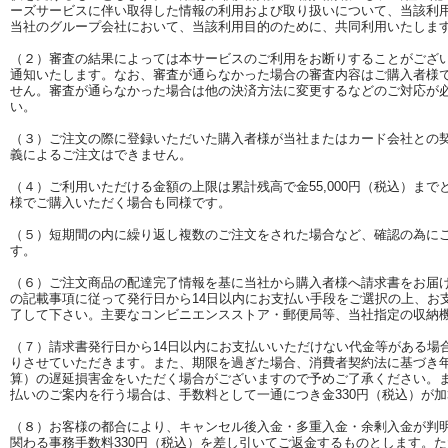
ーズサービスに伴い取得した情報の利用および取り扱いについて、当該利
当社のグループ会社において、当該利用目的のために、共同利用いたしま
（２）審査の結果によっては本サービスのご利用をお断りすることがござ
通知いたします。なお、審査が通らなかった場合の審査内容はご購入者様
せん。審査が通らなかった場合は他の決済方法に変更するなどのご対応が
い。
（３）ご注文の際に登録いただいた購入者様が当社またはカード会社との
義によるご注文はできません。
（４）ご利用いただける金額の上限は累計残高で金55,000円（税込）ま
様でご購入いただく場合も同様です。
（５）短期間の内に繰り返し複数のご注文をされた場合など、確認の為に
す。
（６）ご注文商品の配達完了情報を基に当社から購入者様へ請求書をお届
の記載事項に従って発行日から14日以内にお支払い手段をご選択の上、お
了して下さい。主要なコンビニエンスストア・郵便局等、当社指定の収納
（７）請求書発行日から14日以内にお支払いいただけない代金等がある場
りさせていただきます。また、期限を過ぎた場合、消費者契約法に基づき年利1
算）の遅延損害金をいただく場合がございますので予めご了承ください。
払いのご案内を行う場合は、手数料として一通につき金330円（税込）が
（８）お客様の都合により、キャンセル後入金・多重入金・余剰入金が判
関わる事務手数料330円（税込）を差し引いてご返金するものとします。