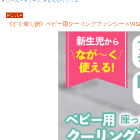
ホーム・キッチン
ひんやりグッズ
>
>
PICK UP
《すぐ着く便》ベビー用クーリングファンシートWSBC