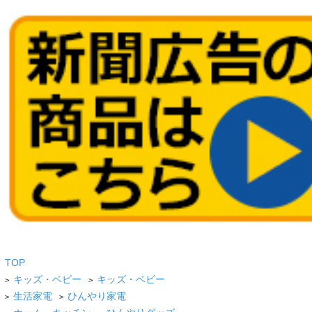
TOP
キッズ・ベビー
キッズ・ベビー
>
>
生活家電
ひんやり家電
>
>