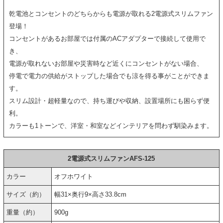
乾電池とコンセントのどちらからも電源が取れる2電源式スリムファン
登場！
コンセントがあるお部屋では付属のACアダプターで接続して使用で
き、
電源が取れないお部屋や災害時など近くにコンセントがない場合、
停電で電力の供給がストップした場合でも涼を得る事がことができま
す。
スリム設計・超軽量なので、持ち運びや収納、設置場所にも困らず便
利。
カラーも1トーンで、洋室・和室などインテリアを問わず馴染みます。
2電源式スリムファンAFS-125
カラー
オフホワイト
サイズ（約）
幅31×奥行9×高さ33.8cm
重量（約）
900g