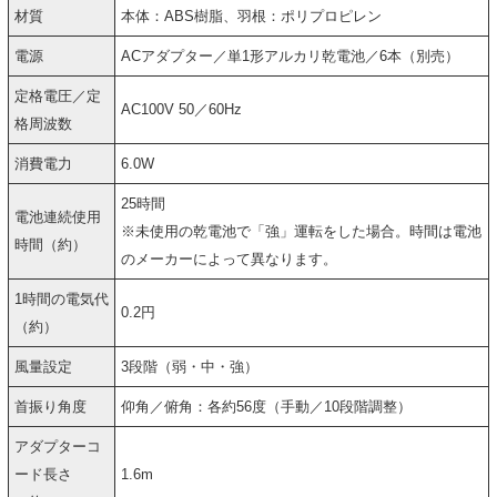
材質
本体：ABS樹脂、羽根：ポリプロピレン
電源
ACアダプター／単1形アルカリ乾電池／6本（別売）
定格電圧／定
AC100V 50／60Hz
格周波数
消費電力
6.0W
25時間
電池連続使用
※未使用の乾電池で「強」運転をした場合。時間は電池
時間（約）
のメーカーによって異なります。
1時間の電気代
0.2円
（約）
風量設定
3段階（弱・中・強）
首振り角度
仰角／俯角：各約56度（手動／10段階調整）
アダプターコ
ード長さ
1.6m