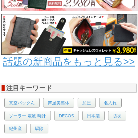
話題の新商品をもっと見る>>
注目キーワード
真空パックん
芦屋美整体
加圧
名入れ
ソーラー 電波 時計
DECOS
日本製
防災
紀州産
駆除