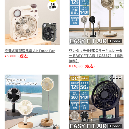
ワンタッチ分解DCサーキュレータ
充電式薄型送風扇 Air Force Fan
ー EASY FIT AIR【QS667】【送料
¥ 9,800（税込）
無料】
¥ 14,080（税込）