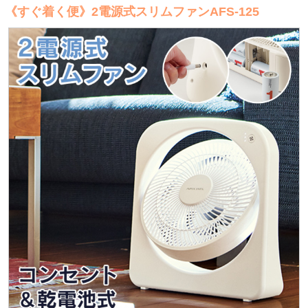
《すぐ着く便》2電源式スリムファンAFS-125