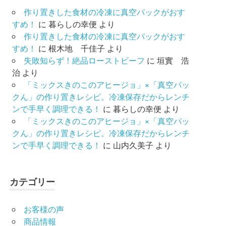
作り置きした食材の冷凍に真空パックがおす
すめ！
に
暮らしの幸便
より
作り置きした食材の冷凍に真空パックがおす
すめ！
に
根木地 千佳子
より
失敗知らず！絶品ローストビーフ
に
垣實 浩
治
より
「ミックスきのこのアヒージョ」×「真空パッ
クん」の作り置きレシピ。冷凍保存だからレンチ
ンで手早く調理できる！
に
暮らしの幸便
より
「ミックスきのこのアヒージョ」×「真空パッ
クん」の作り置きレシピ。冷凍保存だからレンチ
ンで手早く調理できる！
に
山内久美子
より
カテゴリー
お客様の声
商品情報