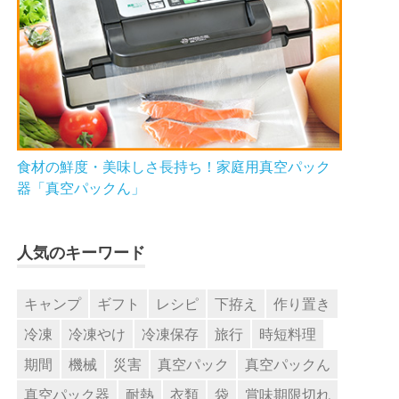
食材の鮮度・美味しさ長持ち！家庭用真空パック
器「真空パックん」
人気のキーワード
キャンプ
ギフト
レシピ
下拵え
作り置き
冷凍
冷凍やけ
冷凍保存
旅行
時短料理
期間
機械
災害
真空パック
真空パックん
真空パック器
耐熱
衣類
袋
賞味期限切れ