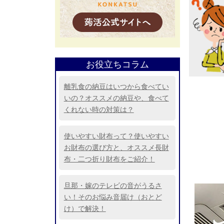
お役立ちコラム
離乳食の納豆はいつから食べてい
いの？オススメの納豆や、食べて
くれない時の対策は？
使いやすい財布って？使いやすい
お財布の選び方と、オススメ長財
布・二つ折り財布をご紹介！
旦那・嫁のテレビの音がうるさ
い！そのお悩み音届け（おとど
け）で解決！