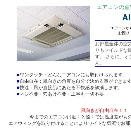
エアコンの直
エアコンか
お困り
お部屋全体の空
りもマイルドな
す。 さらに、
ん。
■
ワンタッチ：どんなエアコンにも取付けられます。
■
自由自在：風向きの角度を自分で決める事ができま
■
快適：風が直接肌にあたる不快感を解消します。
■
ネジ不要・穴あけ不要・工事も一切不要
風向きが自由自在！！
今までのエアコンは近くと遠くでは温度差がも
エアウィング
を取り付けることによりワイドな気流でお部