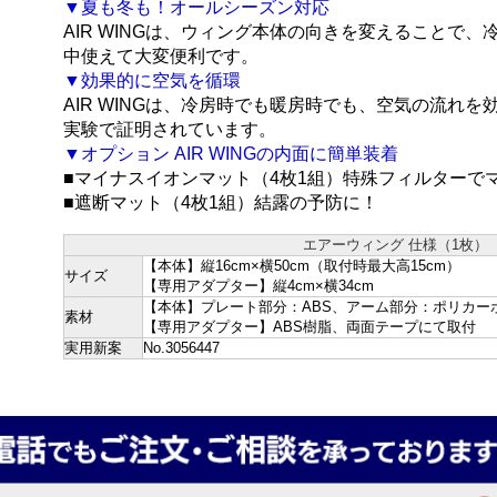
▼
夏も冬も！オールシーズン対応
AIR WING
は、ウィング本体の向きを変えることで、
中使えて大変便利です。
▼
効果的に空気を循環
AIR WING
は、冷房時でも暖房時でも、空気の流れを
実験で証明されています。
▼
オプション AIR WINGの内面に簡単装着
■マイナスイオンマット（4枚1組）特殊フィルターで
■遮断マット（4枚1組）結露の予防に！
エアーウィング 仕様（1枚）
【本体】縦16cm×横50cm（取付時最大高15cm）
サイズ
【専用アダプター】縦4cm×横34cm
【本体】プレート部分：ABS、アーム部分：ポリカー
素材
【専用アダプター】ABS樹脂、両面テープにて取付
実用新案
No.3056447