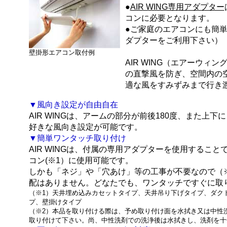
●
AIR WING専用アダプター
コンに必要となります。
●ご家庭のエアコンにも簡
ダプターをご利用下さい）
壁掛形エアコン取付例
AIR WING（エアーウィン
の直撃風を防ぎ、空間内の
適な風をすみずみまで行き
▼
風向き設定が自由自在
AIR WING
は、アームの部分が前後180度、また上下
好きな風向き設定が可能です。
▼
簡単ワンタッチ取り付け
AIR WING
は、付属の専用アダプターを使用すること
コン(※1）に使用可能です。
しかも「ネジ」や「穴あけ」等の工事が不要なので（
配はありません。どなたでも、ワンタッチですぐに取
（※1）天井埋め込みカセットタイプ、天井吊り下げタイプ、ダク
プ、壁掛けタイプ
（※2）本品を取り付ける際は、予め取り付け面を水拭き又は中性
取り付けて下さい。尚、中性洗剤での洗浄後は水拭きし、洗剤を十