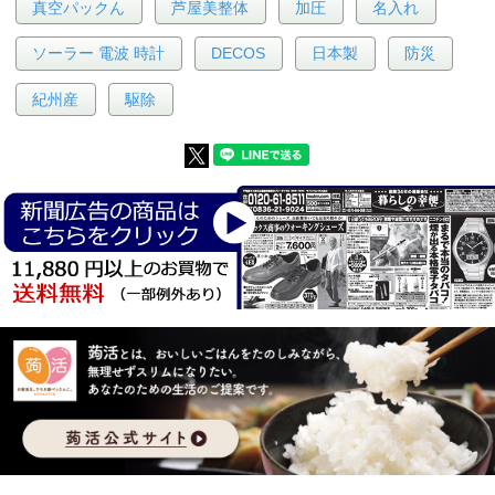
真空パックん
芦屋美整体
加圧
名入れ
ソーラー 電波 時計
DECOS
日本製
防災
紀州産
駆除