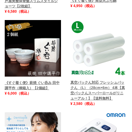
《すぐ着く便》角型天ぷら鍋
芦屋美整体骨盤スリムスタイルシ
¥ 4,950（税込）
ョーツ【2枚組】
¥ 6,580（税込）
真空パックん対応 フレッシュパッ
《すぐ着く便》萩焼 ぐい呑み 田中
クん （L）（28cm×6m） 4本【真
講平作（桐箱入）【2個組】
空パックんスーパーロールがリニ
¥ 6,000（税込）
ューアル！】【送料無料】
¥ 2,580（税込）