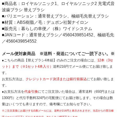
■商品名：ロイヤルソニック1、ロイヤルソニック2 充電式音
波歯ブラシ 替えブラシ
■バリエーション：通常替えブラシ、極細毛先替えブラシ
■材質：ABS樹脂／毛：デュポン社製ナイロン
■販売元：暮らしの幸便／（株）ワイドシステム
■JANコード：通常替えブラシ／4560439851452、極細毛先
／4560439854552
メール便対象商品 ※送料・発送についてご一読下さい。※
●こちらの商品【替えブラシ4本組】のみのご注文の場合には、
12
本（3セ
ット）まで（※1セット4本入り）
送料216円でメール便にてお届け致しま
す。
お支払方法は、
クレジットカード決済または銀行前振込
にてお願い致しま
す。
●お支払方法を
代金引換
にてご注文頂いた場合は、通常送料（650円または
1300円）と代引手数料324円の宅配便にてお届け致します。その場合は数
量はいくつでも承りますので、備考欄にてお知らせ下さい。
※ご注文直後にお届けする自動メールには、送料が216円と表示されますが、当店からの受注確
認メールにて訂正しておりますので、そちらをご確認下さいませ。