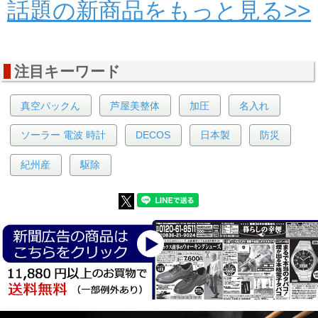
話題の新商品をもっと見る>>
注目キーワード
真空パックん
芦屋美整体
加圧
名入れ
ソーラー 電波 時計
DECOS
日本製
防災
紀州産
駆除