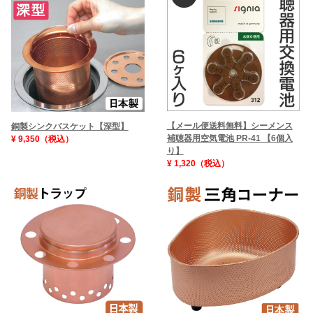
【メール便送料無料】シーメンス
銅製シンクバスケット【深型】
補聴器用空気電池 PR-41 【6個入
¥ 9,350（税込）
り】
¥ 1,320（税込）