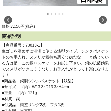
価格:7,150円(税込)
商品説明
【商品番号：73813-1】
生ゴミを溜めずに清潔に使える浅型タイプ。シンクバスケッ
トのお手入れ、ヌメリが気持ち悪くて嫌だな・・と感じてい
る方は是非この銅バスケットをお試し下さい。銅の抗菌効果
でヌメリがつきにくくなり、お手入れがとっても楽になりま
す！
■商品名：銅製シンクバスケット【浅型】
■サイズ：（約）W13.3×D13.3×H4cm
■重量：（約）121g
■材質：銅
■付属品：調整リング2枚、フタ1枚
■生産国：日本製