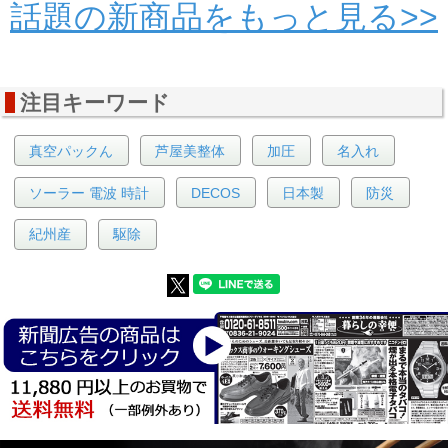
話題の新商品をもっと見る>>
注目キーワード
真空パックん
芦屋美整体
加圧
名入れ
ソーラー 電波 時計
DECOS
日本製
防災
紀州産
駆除