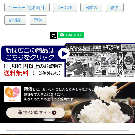
ソーラー 電波 時計
DECOS
日本製
防災
紀州産
駆除