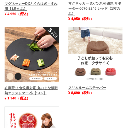
マグネッカー DX ひざ用 磁気 サポ
マグネッカーDXふくらはぎ・すね
ーター 0070-2246 レッド【1枚の
用【1枚のみ】
み】
¥ 4,950（税込）
¥ 4,950（税込）
スリムルームステッパー
在庫限り 食洗機対応 丸いまな板耐
¥ 8,690（税込）
熱エラストマー 小【STK】
¥ 1,340（税込）