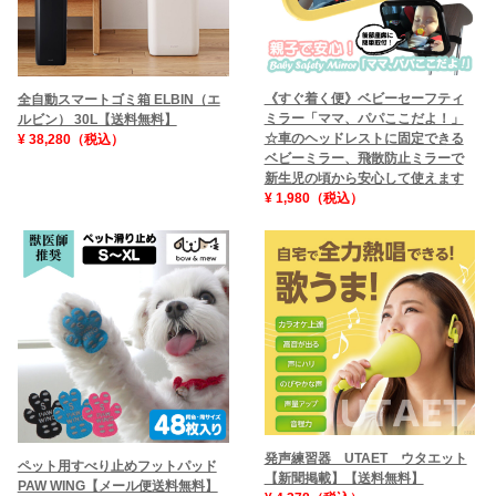
《すぐ着く便》ベビーセーフティ
全自動スマートゴミ箱 ELBIN（エ
ミラー「ママ、パパここだよ！」
ルビン） 30L【送料無料】
☆車のヘッドレストに固定できる
¥ 38,280（税込）
ベビーミラー、飛散防止ミラーで
新生児の頃から安心して使えます
¥ 1,980（税込）
発声練習器 UTAET ウタエット
ペット用すべり止めフットパッド
【新聞掲載】【送料無料】
PAW WING【メール便送料無料】