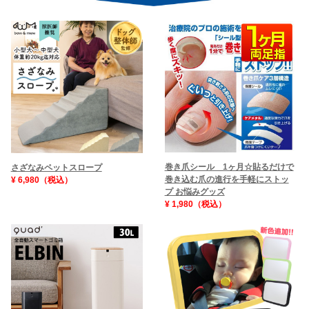
巻き爪シール 1ヶ月☆貼るだけで
さざなみペットスロープ
巻き込む爪の進行を手軽にストッ
¥ 6,980（税込）
プ お悩みグッズ
¥ 1,980（税込）