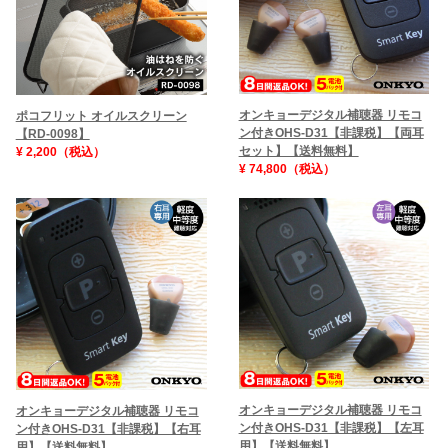
オンキョーデジタル補聴器 リモコ
ポコフリット オイルスクリーン
ン付きOHS-D31【非課税】【両耳
【RD-0098】
セット】【送料無料】
¥ 2,200（税込）
¥ 74,800（税込）
オンキョーデジタル補聴器 リモコ
オンキョーデジタル補聴器 リモコ
ン付きOHS-D31【非課税】【左耳
ン付きOHS-D31【非課税】【右耳
用】【送料無料】
用】【送料無料】