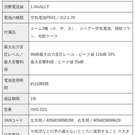
消費電流値
1.0mA以下
電池の種類
空気電池PR41／312 1.3V
ドーム3種（小、中、大）、スペアー空気電池、掃除ブラ
付属品
シ、化粧ケース
最大出力音
圧レベル／
90dB最大出力音圧レベル：ピーク値 116dB SPL
最大音響利
最大音響利得：ピーク値 55dB
得
電池使用時
約150時間
間
保証期間
1年
型番
OHS-D21
JANコード
左耳用／4056839098288、右耳用／4056839099629
※幼児などの手の届かないところに保管すること ※大き
注意事項