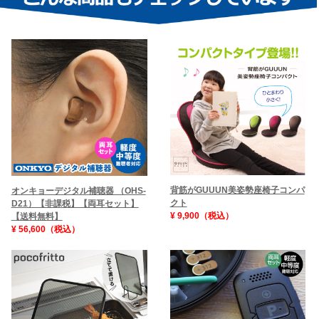
背筋がGUUUN美姿勢座椅子コンパ
オンキョーデジタル補聴器 （OHS-
クト
D21）【非課税】【両耳セット】
¥ 9,900（税込）
【送料無料】
¥ 56,600（税込）