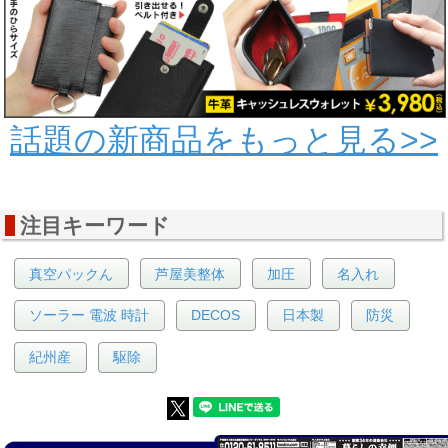
話題の新商品をもっと見る>>
注目キーワード
真空パックん
芦屋美整体
加圧
名入れ
ソーラー 電波 時計
DECOS
日本製
防災
紀州産
駆除