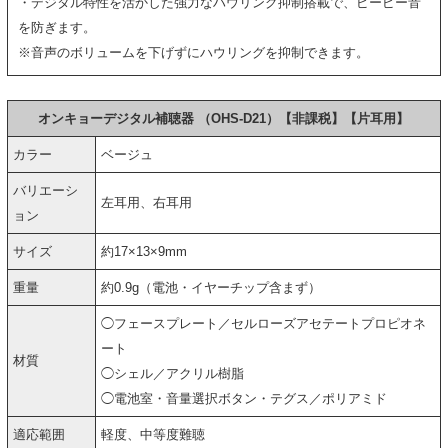
・デジタル特性を活かした強力なハウリング抑制搭載で、ピーピー音
を防ぎます。
※音声のボリュームを下げずにハウリングを抑制できます。
オンキョーデジタル補聴器 （OHS-D21）【非課税】【片耳用】
カラー
ベージュ
バリエーシ
左耳用、右耳用
ョン
サイズ
約17×13×9mm
重量
約0.9g（電池・イヤーチップ含まず）
◯フェースプレート／セルローズアセテートプロピオネ
ート
材質
◯シェル／アクリル樹脂
◯電池室・音量選択ボタン・テグス／ポリアミド
適応範囲
軽度、中等度難聴