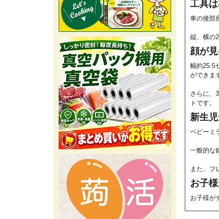
工具は
車の後部
縦、横の
顔が見
幅約25
ができま
さらに、
トです。
新生児
ベビーミ
一般的な
また、フ
お子様
お子様が