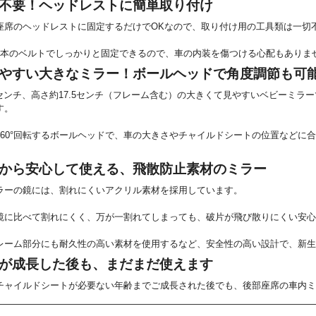
不要！ヘッドレストに簡単取り付け
座席のヘッドレストに固定するだけでOKなので、取り付け用の工具類は一切
2本のベルトでしっかりと固定できるので、車の内装を傷つける心配もありま
やすい大きなミラー！ボールヘッドで角度調節も可
.5センチ、高さ約17.5センチ（フレーム含む）の大きくて見やすいベビーミ
す。
360°回転するボールヘッドで、車の大きさやチャイルドシートの位置などに
から安心して使える、飛散防止素材のミラー
ラーの鏡には、割れにくいアクリル素材を採用しています。
鏡に比べて割れにくく、万が一割れてしまっても、破片が飛び散りにくい安心
レーム部分にも耐久性の高い素材を使用するなど、安全性の高い設計で、新生
が成長した後も、まだまだ使えます
チャイルドシートが必要ない年齢までご成長された後でも、後部座席の車内ミ