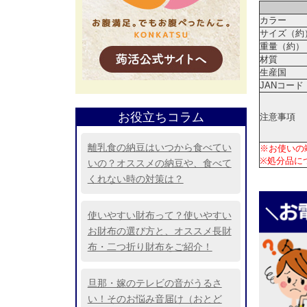
カラー
サイズ（約
重量（約）
材質
生産国
JANコード
お役立ちコラム
注意事項
離乳食の納豆はいつから食べてい
※お使いの
※処分品に
いの？オススメの納豆や、食べて
くれない時の対策は？
使いやすい財布って？使いやすい
お財布の選び方と、オススメ長財
布・二つ折り財布をご紹介！
旦那・嫁のテレビの音がうるさ
い！そのお悩み音届け（おとど