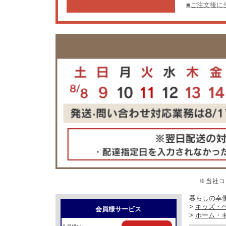
■ご注文後に
※当社コ
暮らしの幸便
>
キッズ・
会員様サービス
>
ホーム・