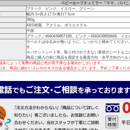
ベビーセーフティミラー「ママ、パパこ
ブラック、ピンク、イエロー、グリーン
）
幅25.5×高さ17.5×奥行7.5cm
380g
ABS樹脂、アクリル、ポリエステル
中国
ブラック／4560439857188、ピンク／4560439858666、イエロ
※ベルトはゆるみが無いように、しっかりと締めてください
す。
※バケットシート等、取り付けができない形状のシートもご
商品ご購入の前に商品を固定する垂直方向・水平方向のベル
端末によって実際の商品と色が若干異なる場合がございます。
つき、商品に細かいスレや小キズがある場合がございます。予めご了承くだ