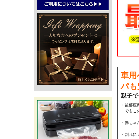
車用
パも
親子で
・後部座
でもこの
・赤ちゃ
・割れに