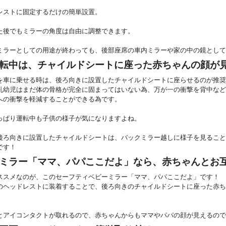
レストに固定するだけの簡単設置。
た後でもミラーの角度は自由に調整できます。
ミラーとしての用途が終わっても、後部座席の車内ミラーや家の中の鏡として
転中は、チャイルドシートに座った赤ちゃんの顔が
を車に乗せる時は、後ろ向きに設置したチャイルドシートに座らせるのが推奨
乳幼児はまだ体の骨格が完全に固まってはいない為、万が一の衝撃を背中など
への衝撃を軽減することができる為です。
っぱり運転中も子供の様子が気になりますよね。
後ろ向きに設置したチャイルドシートは、バックミラー越しに様子を見ること
です！
ミラー「ママ、パパここだよ」なら、赤ちゃんとお
ススメなのが、このセーフティベビーミラー「ママ、パパここだよ」です！
のヘッドレストに装着することで、後ろ向きのチャイルドシートに座った赤ち
とアイコンタクトが取れるので、赤ちゃんからもママやパパの顔が見えるので