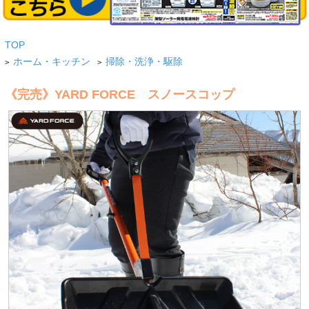
TOP
ホーム・キッチン
掃除・洗浄・駆除
>
>
《完売》YARD FORCE スノースコップ