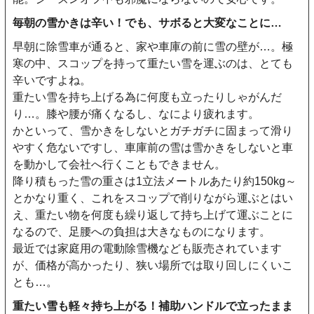
毎朝の雪かきは辛い！でも、サボると大変なことに…
早朝に除雪車が通ると、家や車庫の前に雪の壁が…。極
寒の中、スコップを持って重たい雪を運ぶのは、とても
辛いですよね。
重たい雪を持ち上げる為に何度も立ったりしゃがんだ
り…。膝や腰が痛くなるし、なにより疲れます。
かといって、雪かきをしないとガチガチに固まって滑り
やすく危ないですし、車庫前の雪は雪かきをしないと車
を動かして会社へ行くこともできません。
降り積もった雪の重さは1立法メートルあたり約150kg～
とかなり重く、これをスコップで削りながら運ぶとはい
え、重たい物を何度も繰り返して持ち上げて運ぶことに
なるので、足腰への負担は大きなものになります。
最近では家庭用の電動除雪機なども販売されています
が、価格が高かったり、狭い場所では取り回しにくいこ
とも…。
重たい雪も軽々持ち上がる！補助ハンドルで立ったまま