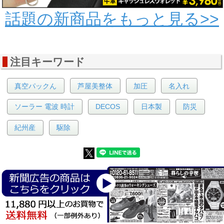
話題の新商品をもっと見る>>
注目キーワード
真空パックん
芦屋美整体
加圧
名入れ
ソーラー 電波 時計
DECOS
日本製
防災
紀州産
駆除