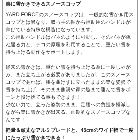
楽に雪かきできるスノースコップ
YARD FORCEのスノースコップは、一般的な雪かき用ス
コップとは異なり、取っ手の軸から補助用のハンドルが
伸びている特殊な構造になっています。
この補助ハンドルはバネのように可動し、そのバネが跳
ね返る力と、テコの原理を利用することで、重たい雪を
持ち上げる動作をサポートします。
従来の雪かきは、重たい雪を持ち上げる為に一度しゃが
み、また立ち上がる必要がありましたが、このスノース
コップであれば、腰を曲げずに立ったままの楽な姿勢で
雪を持ち上げ、そのまま側溝や家の脇まで運んで雪をポ
ーンと投げ捨てる事もできます！
少ない力で、立った姿勢のまま、足腰への負担を軽減し
ながら楽に雪かきが出来る、画期的なスノースコップな
んです！
軽量＆頑丈なアルミブレードと、45cmのワイド幅で一度
にたっぷり雪かきできる！