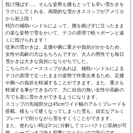
投げ飛ばす…。そんな姿勢も腰もとっても辛い雪かきを
ラクにしてくれる、画期的な雪かきスコップがアメリカ
から初上陸！
特許の補助ハンドルによって、腰を曲げずに立ったまま
の楽な姿勢で雪をかいて、テコの原理で軽々ポーンと遠
くに投げられます！
従来の雪かきは、足腰や腕に重さや負担がかかるため、
女性や高齢の方はもちろんですが、大人の男性でも毎日
雪かきは大きな負担になりがちでした。
こちらのスノースコップがあれば、補助ハンドルによる
テコの原理で立ったままの姿勢で作業出来るため、足腰
や腕への負担を軽減することができます。また、重さも
軽減する事ができるので、力に自信の無い女性や高齢の
方でも楽に雪かきができるようになります。
スコップの先端部分は45cmワイド幅のアルミブレードを
搭載。積もって硬くなってしまった雪も、頑丈なアルミ
ブレードで削りながら雪をすくうことができます。
また、使わない時は3つに分解してコンパクトに収納が可
能。シーズンオフ中も邪魔にならないので安心です。