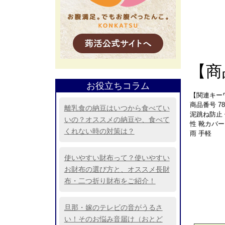
【商
お役立ちコラム
【関連キー
商品番号 7
離乳食の納豆はいつから食べてい
泥跳ね防止 
いの？オススメの納豆や、食べて
性 靴カバー
くれない時の対策は？
雨 手軽
使いやすい財布って？使いやすい
お財布の選び方と、オススメ長財
布・二つ折り財布をご紹介！
旦那・嫁のテレビの音がうるさ
い！そのお悩み音届け（おとど