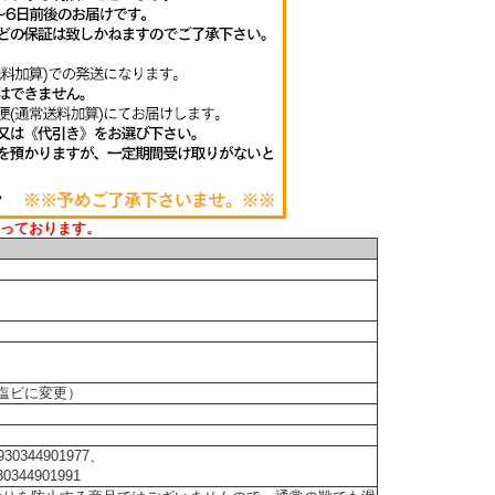
っております。
り塩ビに変更）
344901977、
44901991