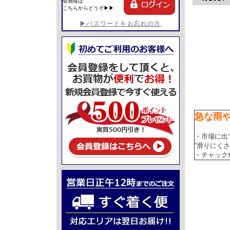
会員様は
こちらからどうぞ▶▶
▶パスワードをお忘れの方
急な雨
・市場に出
“滑りにく
・チャック