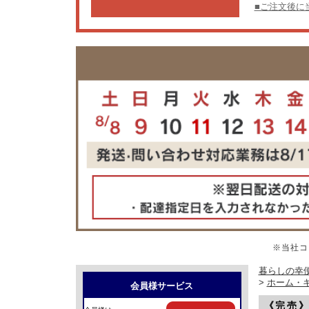
■ご注文後に
※当社コ
暮らしの幸便
>
ホーム・
会員様サービス
《完売