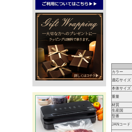
カラー
適応サイズ
本体サイズ
重量
材質
生産国
型番
JANコード