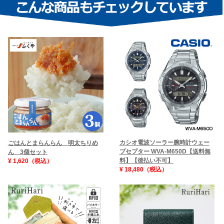
カシオ電波ソーラー腕時計ウェー
ごはんとまらんらん 明太ちりめ
ブセプター WVA-M650D【送料無
ん 3個セット
料】【後払い不可】
¥ 1,620（税込）
¥ 18,480（税込）