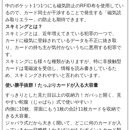
中のポケット1つ1つにも磁気防止のRFID布を使用してい
るので、カード同士が干渉することで発生する「磁気読
み取りエラー」の防止も期待できます。
スキミングとは？
スキミングとは、近年増えてきている犯罪の一つで、
カードに磁気に登録されているデータを不正に抜き取
り、カードの持ち主が気付かないうちに悪用する犯罪で
す。
スキミングにも様々な種類がありますが、特に非接触型
カードは電磁波を受信し、情報を読み書きしているた
め、スキミングされやすいと言われています。
使い勝手抜群！たっぷりカードが入る大容量
すっきりとした見た目以上の収納力！ガバっと開く、見
やすい蛇腹（じゃばら）式で使いやすい！
内側に10枚、背面にもう1枚の合計11枚カードを収納で
きる大容量。
ジャバラ式だから大きく開いて、どこに何のカードが入
っているか一目瞭然！かさばりがちなポイントカード類