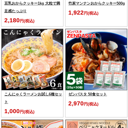
豆乳おからクッキー1kg 大粒で満
竹炭マンナンおからクッキー500g
足感たっぷり
1,922
円(税込)
2,180
円(税込)
こんにゃくラーメンお試し6種セッ
ゼンパスタ 50食セット
ト
2,970
円(税込)
1,000
円(税込)