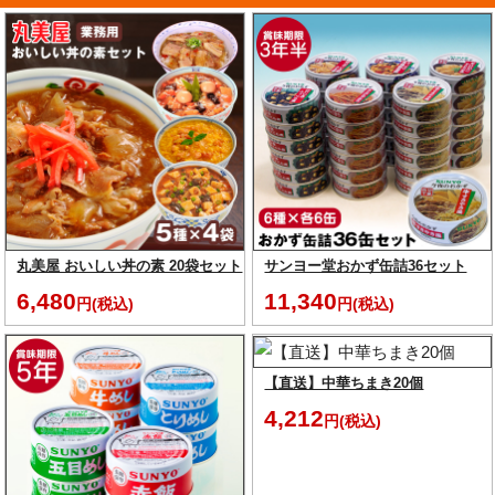
丸美屋 おいしい丼の素 20袋セット
サンヨー堂おかず缶詰36セット
6,480
11,340
円(税込)
円(税込)
【直送】中華ちまき20個
4,212
円(税込)