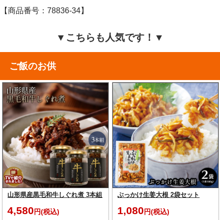
【商品番号：78836-34】
▼こちらも人気です！▼
ご飯のお供
山形県産黒毛和牛しぐれ煮 3本組
ぶっかけ生姜大根 2袋セット
4,580
1,080
円(税込)
円(税込)