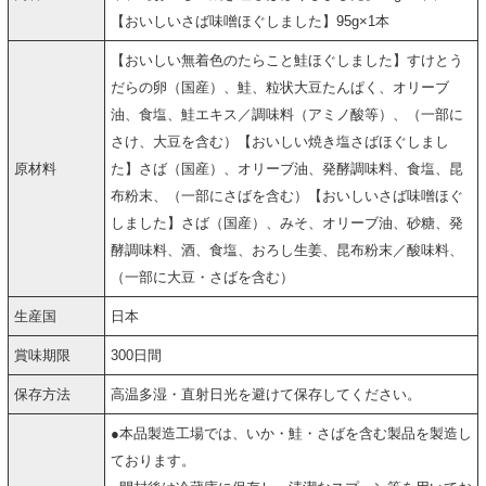
【おいしいさば味噌ほぐしました】95g×1本
【おいしい無着色のたらこと鮭ほぐしました】すけとう
だらの卵（国産）、鮭、粒状大豆たんぱく、オリーブ
油、食塩、鮭エキス／調味料（アミノ酸等）、（一部に
さけ、大豆を含む）【おいしい焼き塩さばほぐしまし
原材料
た】さば（国産）、オリーブ油、発酵調味料、食塩、昆
布粉末、（一部にさばを含む）【おいしいさば味噌ほぐ
しました】さば（国産）、みそ、オリーブ油、砂糖、発
酵調味料、酒、食塩、おろし生姜、昆布粉末／酸味料、
（一部に大豆・さばを含む）
生産国
日本
賞味期限
300日間
保存方法
高温多湿・直射日光を避けて保存してください。
●本品製造工場では、いか・鮭・さばを含む製品を製造し
ております。