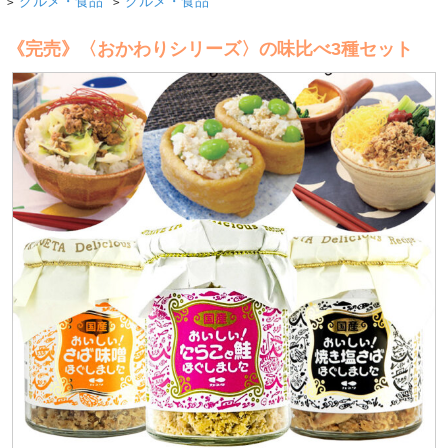
グルメ・食品
グルメ・食品
>
>
《完売》〈おかわりシリーズ〉の味比べ3種セット