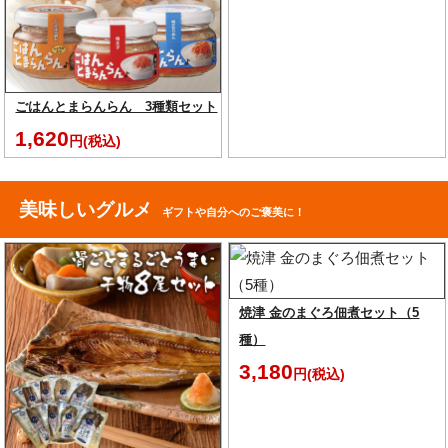
ごはんとまらんらん 3種類セット
1,620
円(税込)
美味しいグルメ
ギフトや自分へのご褒美に！
焼津 金のまぐろ佃煮セット（5
種）
3,180
円(税込)