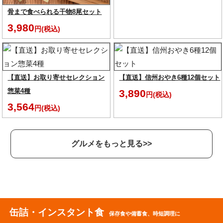
骨まで食べられる干物8尾セット
3,980
円(税込)
【直送】お取り寄せセレクション
【直送】信州おやき6種12個セット
惣菜4種
3,890
円(税込)
3,564
円(税込)
グルメをもっと見る>>
缶詰・インスタント食
保存食や備蓄食、時短調理に