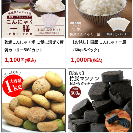
乾燥こんにゃく米 ご飯に混ぜて糖
【お試し】国産 こんにゃく一膳
質カロリー50%カット
（60g×5パック）
1,100
1,000
円(税込)
円(税込)