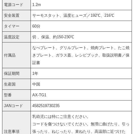
電源コード
1.2m
安全装置
サーモスタット、温度ヒューズ／192℃、216℃
タイマー
60分
温度設定
切 、保温、約150-230℃
なべプレート、グリルプレート、焼肉プレート、たこ焼
付属品
きプレート、ガラス蓋、レシピブック、取扱説明書／保
証書
保証期間
1年
生産国
中国
型番
AX-TG1
JANコード
4582519730235
乳幼児には特にご注意ください。
コードを傷つけないでください。無理に曲げたり、引っ
注意事項
張ったり、ねじったり、束ねたり、高温部に近づけた