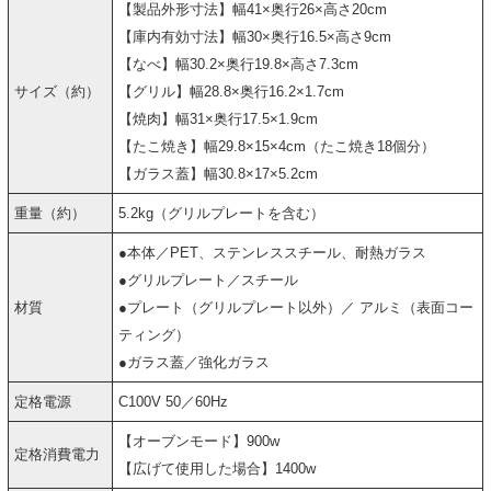
【製品外形寸法】幅41×奥行26×高さ20cm
【庫内有効寸法】幅30×奥行16.5×高さ9cm
【なべ】幅30.2×奥行19.8×高さ7.3cm
サイズ（約）
【グリル】幅28.8×奥行16.2×1.7cm
【焼肉】幅31×奥行17.5×1.9cm
【たこ焼き】幅29.8×15×4cm（たこ焼き18個分）
【ガラス蓋】幅30.8×17×5.2cm
重量（約）
5.2kg（グリルプレートを含む）
●本体／PET、ステンレススチール、耐熱ガラス
●グリルプレート／スチール
材質
●プレート（グリルプレート以外）／ アルミ（表面コー
ティング）
●ガラス蓋／強化ガラス
定格電源
C100V 50／60Hz
【オーブンモード】900w
定格消費電力
【広げて使用した場合】1400w