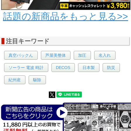
話題の新商品をもっと見る>>
注目キーワード
真空パックん
芦屋美整体
加圧
名入れ
ソーラー 電波 時計
DECOS
日本製
防災
紀州産
駆除