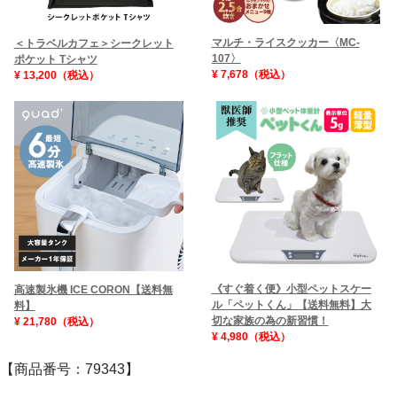
マルチ・ライスクッカー〈MC-
＜トラベルカフェ＞シークレット
107〉
ポケット Tシャツ
¥ 7,678（税込）
¥ 13,200（税込）
《すぐ着く便》小型ペットスケー
高速製氷機 ICE CORON【送料無
ル「ペットくん」【送料無料】大
料】
切な家族の為の新習慣！
¥ 21,780（税込）
¥ 4,980（税込）
【商品番号：79343】