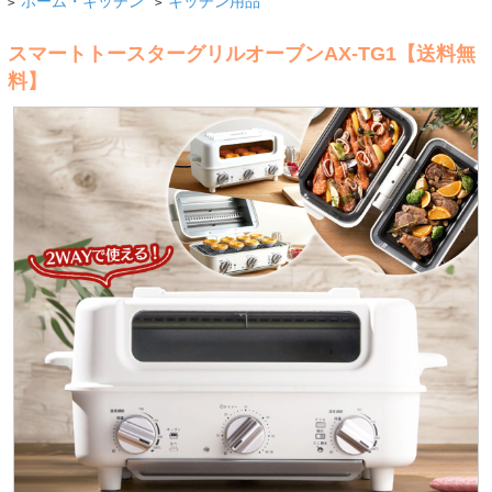
ホーム・キッチン
キッチン用品
>
>
スマートトースターグリルオーブンAX-TG1【送料無
料】