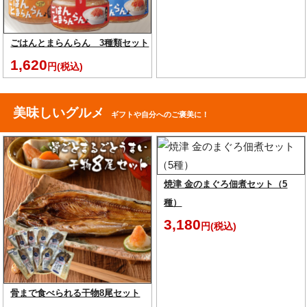
ごはんとまらんらん 3種類セット
1,620
円(税込)
美味しいグルメ
ギフトや自分へのご褒美に！
焼津 金のまぐろ佃煮セット（5
種）
3,180
円(税込)
骨まで食べられる干物8尾セット