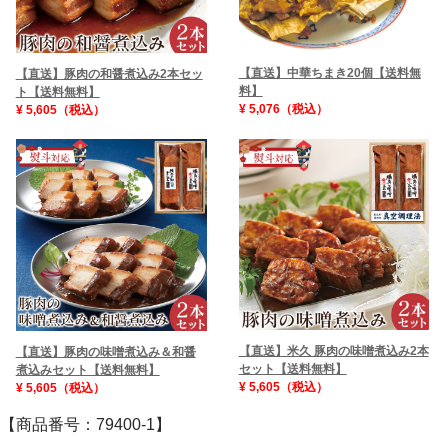
【直送】中華ちまき20個【送料無
【直送】豚肉の和醤煮込み2本セッ
料】
ト【送料無料】
¥ 5,076（税込）
¥ 5,605（税込）
【直送】米久 豚肉の味噌煮込み2本
【直送】豚肉の味噌煮込み＆和醤
セット【送料無料】
煮込みセット【送料無料】
¥ 5,605（税込）
¥ 5,605（税込）
【商品番号：79400-1】