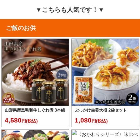
▼こちらも人気です！▼
ご飯のお供
山形県産黒毛和牛しぐれ煮 3本組
ぶっかけ生姜大根 2袋セット
4,580
1,080
円(税込)
円(税込)