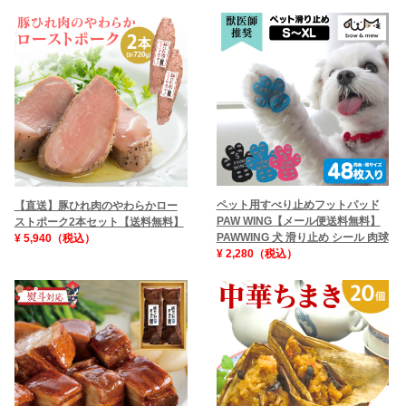
ペット用すべり止めフットパッド
【直送】豚ひれ肉のやわらかロー
PAW WING【メール便送料無料】
ストポーク2本セット【送料無料】
PAWWING 犬 滑り止め シール 肉球
¥ 5,940（税込）
¥ 2,280（税込）