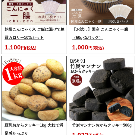
乾燥こんにゃく米 ご飯に混ぜて糖
【お試し】国産 こんにゃく一膳
質カロリー50%カット
（60g×5パック）
1,100
1,000
円(税込)
円(税込)
豆乳おからクッキー1kg 大粒で満
竹炭マンナンおからクッキー500g
足感たっぷり
1,922