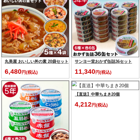
丸美屋 おいしい丼の素 20袋セット
サンヨー堂おかず缶詰36セット
6,480
11,340
円(税込)
円(税込)
【直送】中華ちまき20個
4,212
円(税込)