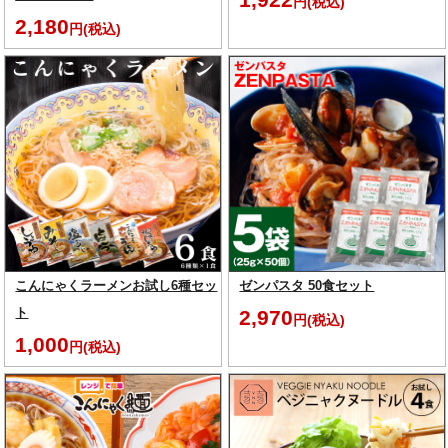
円(税込)
2,180
円(税込)
こんにゃくラーメンお試し6種セッ
ゼンパスタ 50食セット
ト
2,970
円(税込)
1,000
円(税込)