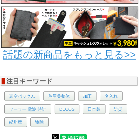
話題の新商品をもっと見る>>
注目キーワード
真空パックん
芦屋美整体
加圧
名入れ
ソーラー 電波 時計
DECOS
日本製
防災
紀州産
駆除