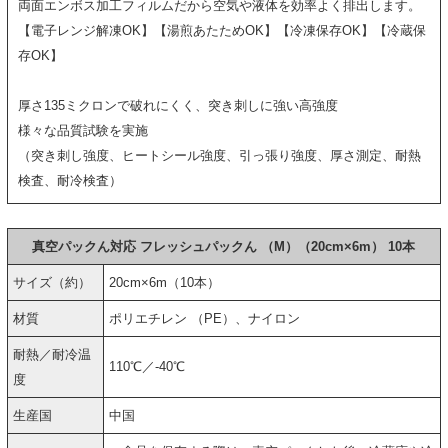
両面エンボス加工フィルムだから空気や液体を効率よく排出します。
【電子レンジ解凍OK】【湯煎あたためOK】【冷凍保存OK】【冷蔵保
存OK】
厚さ135ミクロンで破れにくく、突き刺しに強い高強度
様々な品質試験を実施
（突き刺し強度、ヒートシール強度、引っ張り強度、厚さ測定、耐熱
検査、耐冷検査）
真空パックん対応 フレッシュパックん （M）（20cm×6m） 10本
サイズ（約）
20cm×6m（10本）
材質
ポリエチレン （PE）、ナイロン
耐熱／耐冷温
110℃／-40℃
度
生産国
中国