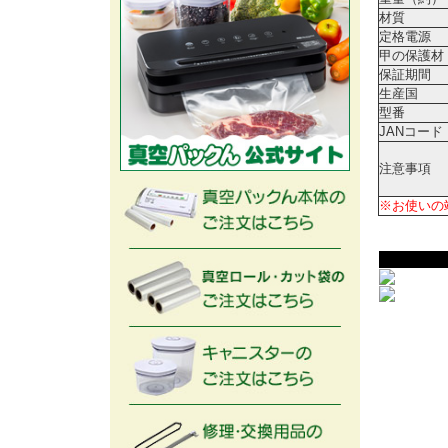
材質
定格電源
甲の保護材
保証期間
生産国
型番
JANコード
注意事項
※お使いの