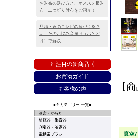
お財布の選び方と、オススメ長財
布・二つ折り財布をご紹介！
旦那・嫁のテレビの音がうるさ
い！そのお悩み音届け（おとど
け）で解決！
》注目の新商品《
お買物ガイド
【商
お客様の声
■全カテゴリー 一覧■
健康・からだ
補聴器・集音器
測定器・治療器
電動歯ブラシ