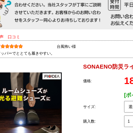
の声 口コミ
度
台風怖い様
アッパーでととても履きやすい。
SONAENO防災
1
価格:
[ポ
サイズ:
購入数: