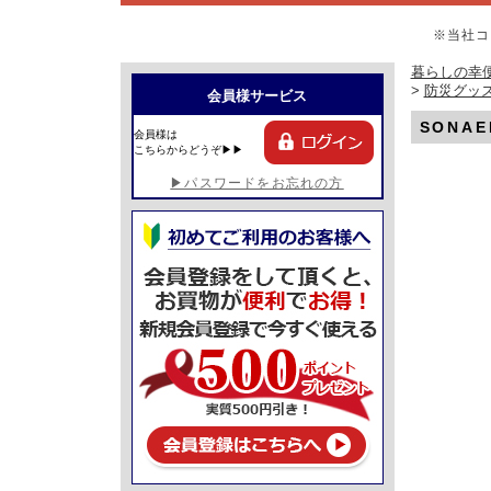
※当社コ
暮らしの幸便
>
防災グッ
会員様サービス
SONA
会員様は
こちらからどうぞ▶▶
▶パスワードをお忘れの方