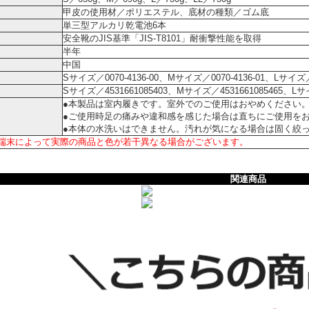
甲皮の使用材／ポリエステル、底材の種類／ゴム底
単三型アルカリ乾電池6本
安全靴のJIS基準「JIS-T8101」耐衝撃性能を取得
半年
中国
Sサイズ／0070-4136-00、Mサイズ／0070-4136-01、Lサイズ／0
Sサイズ／4531661085403、Mサイズ／4531661085465、Lサイ
●本製品は室内履きです。室外でのご使用はおやめください
●ご使用時足の痛みや違和感を感じた場合は直ちにご使用を
●本体の水洗いはできません。汚れが気になる場合は固く絞
端末によって実際の商品と色が若干異なる場合がございます。
関連商品