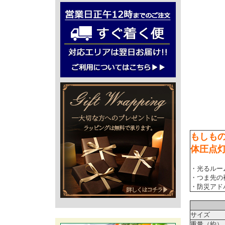
もしも
体圧点
・光るルー
・つま先の
・防災アド
サイズ
重量（約）