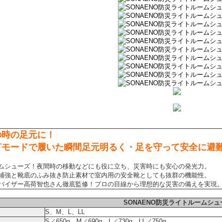
の時の足元に！
灯モードで履いた瞬間足元明るく・足を守って安全に避
ムシューズ！夜間時の移動などにも役に立ち、災害時にも安心の発光力。
補強と靴底のふみ抜き防止素材で室内用の安全靴としても抜群の機能性。
バイザー高荷智也さん徹底監修！プロの目線から理想的な災害の備えを実現
SONAENO防災ライトルームシュ
S、M、L、LL
S／650g、M／690g、L／730g、LL／750g