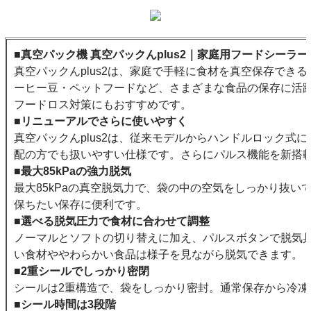
■真空パック機 真空パックんplus2｜家庭用フードシーラ
真空パックんplus2は、家庭で手軽に食材を真空保存でき
ーヒー豆・ペットフードなど、さまざまな食品の保存に活
フードロス対策にもおすすめです。
■リニューアルでさらに使いやすく
真空パックんplus2は、従来モデルからハンドルロック式
配の方でも扱いやすい仕様です。さらにパルス機能を新搭
■最大85kPaの強力脱気
最大85kPaの真空脱気力で、袋の中の空気をしっかり抜
保ちたい保存に便利です。
■選べる脱気圧力で食材に合わせて調整
ノーマルとソフトの切り替えに加え、パルスボタンで脱気
い食材ややわらかい食品は様子を見ながら脱気できます。
■2重シールでしっかり密閉
シールは2重構造で、袋をしっかり密封。通常保存から冷凍
■シール時間は3段階