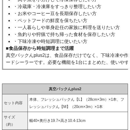
・冷蔵庫・冷凍庫をすっきり整理したい方
・お米やコーヒー豆を長期保存したい方
・ペットフードの鮮度を保ちたい方
・一人暮らしや単身赴任の家族に料理を送りたい方
・魚釣りや狩猟で持ち帰った食材を保存したい方
・下味冷凍や時短調理に使いたい方
■食品保存から時短調理まで活躍
真空パックんplus2は、食品保存だけでなく、下味冷凍や
ードシーラーです。必要な機能を1台にまとめた、使いやす
真空パックんplus2
本体、フレッシュパックん【L】（28cm×3m）×1本、フ
セット内容
レッシュパックん【M】（20cm×3m）×1本
サイズ
幅40×奥行き19.7×高さ10.4-13cm
（約）