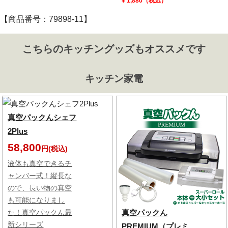
¥ 1,880（税込）
【商品番号：79898-11】
こちらのキッチングッズもオススメです
キッチン家電
真空パックんシェフ
2Plus
58,800
円(税込)
液体も真空できるチ
ャンバー式！縦長な
ので、長い物の真空
も可能になりまし
真空パックん
た！真空パックん最
新シリーズ
PREMIUM（プレミ