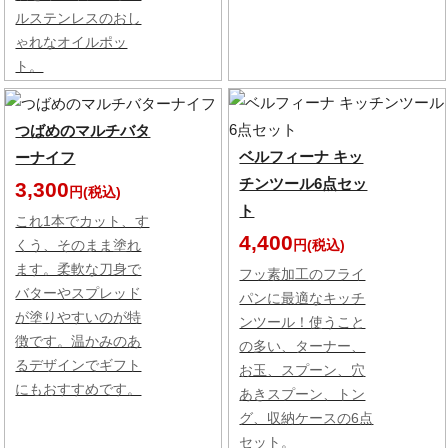
ルステンレスのおし
ゃれなオイルポッ
ト。
つばめのマルチバタ
ベルフィーナ キッ
ーナイフ
チンツール6点セッ
3,300
円(税込)
ト
これ1本でカット、す
4,400
円(税込)
くう、そのまま塗れ
ます。柔軟な刀身で
フッ素加工のフライ
バターやスプレッド
パンに最適なキッチ
が塗りやすいのが特
ンツール！使うこと
徴です。温かみのあ
の多い、ターナー、
るデザインでギフト
お玉、スプーン、穴
にもおすすめです。
あきスプーン、トン
グ、収納ケースの6点
セット。