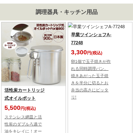
調理器具・キッチン用品
早業ツインシェフA-
77248
3,300
円(税込)
卵1個で玉子焼きが作
れる同時調理パン。
焼きあがった玉子焼
きを半分に切るとお
活性炭カートリッジ
弁当の高さにピッタ
リ!
式オイルポット
5,500
円(税込)
ステンレス網皿と活
性炭のダブルろ過で
油をキレイに！オー