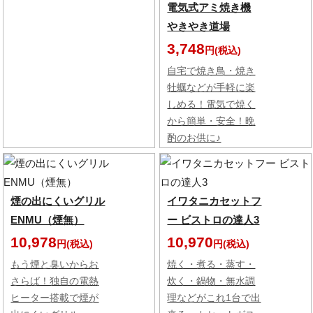
電気式アミ焼き機
やきやき道場
3,748
円(税込)
自宅で焼き鳥・焼き
牡蠣などが手軽に楽
しめる！電気で焼く
から簡単・安全！晩
酌のお供に♪
煙の出にくいグリル
イワタニカセットフ
ENMU（煙無）
ー ビストロの達人3
10,978
10,970
円(税込)
円(税込)
もう煙と臭いからお
焼く・煮る・蒸す・
さらば！独自の電熱
炊く・鍋物・無水調
ヒーター搭載で煙が
理などがこれ1台で出