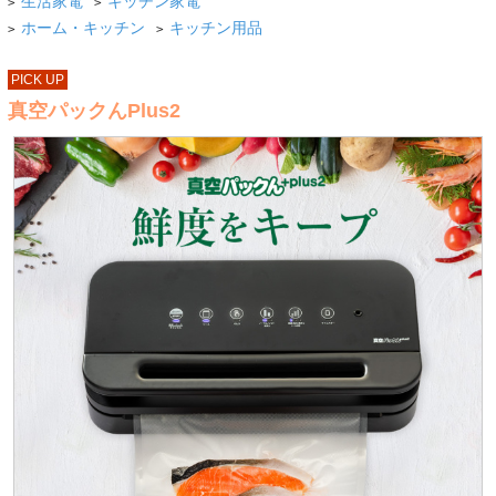
生活家電
キッチン家電
>
>
ホーム・キッチン
キッチン用品
>
>
PICK UP
真空パックんPlus2