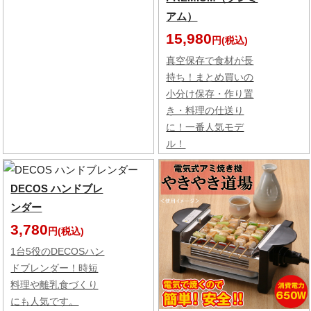
アム）
15,980
円(税込)
真空保存で食材が長
持ち！まとめ買いの
小分け保存・作り置
き・料理の仕送り
に！一番人気モデ
ル！
DECOS ハンドブレ
ンダー
3,780
円(税込)
1台5役のDECOSハン
ドブレンダー！時短
料理や離乳食づくり
にも人気です。