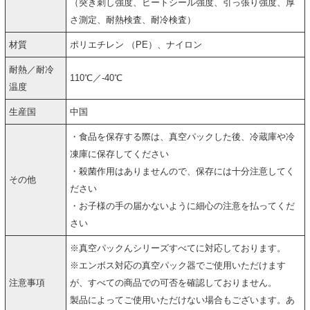
（突き刺し強度、ヒートシール強度、引っ張り強度、厚
さ測定、耐熱検査、耐冷検査）
材質
ポリエチレン （PE）、ナイロン
耐熱／耐冷
110℃／-40℃
温度
生産国
中国
・食品を保存する際は、真空パックした後、冷蔵庫や冷
凍庫に保存してください
・殺菌作用はありませんので、保存には十分注意してく
その他
ださい
・お子様の手の届かないように細心の注意を払ってくだ
さい
※真空パックんシリーズすべてに対応しております。
※エンボス対応の真空パック器でご使用いただけます
注意事項
が、すべての商品での可否を確認しておりません。
製品によってご使用いただけない場合もございます。あ