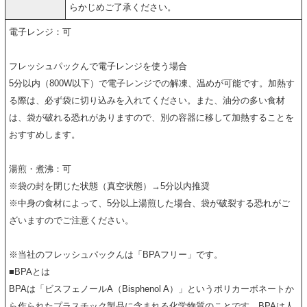
らかじめご了承ください。
電子レンジ：可
フレッシュパックんで電子レンジを使う場合
5分以内（800W以下）で電子レンジでの解凍、温めが可能です。加熱す
る際は、必ず袋に切り込みを入れてください。また、油分の多い食材
は、袋が破れる恐れがありますので、別の容器に移して加熱することを
おすすめします。
湯煎・煮沸：可
※袋の封を閉じた状態（真空状態）→5分以内推奨
※中身の食材によって、5分以上湯煎した場合、袋が破裂する恐れがご
ざいますのでご注意ください。
※当社のフレッシュパックんは「BPAフリー」です。
■BPAとは
BPAは「ビスフェノールA（Bisphenol A）」というポリカーボネートか
ら作られたプラスチック製品に含まれる化学物質のことです。BPAは人