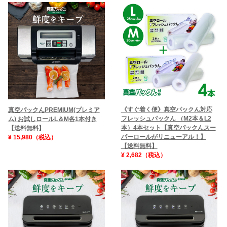
《すぐ着く便》真空パックん対応
真空パックんPREMIUM(プレミア
フレッシュパックん （M2本＆L2
ム) お試しロールL＆M各1本付き
本）4本セット【真空パックんスー
【送料無料】
パーロールがリニューアル！】
¥ 15,980（税込）
【送料無料】
¥ 2,682（税込）