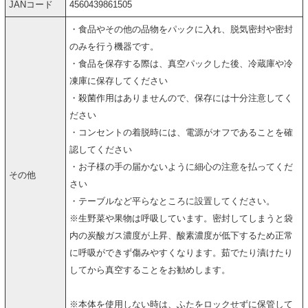
JANコード
4560439861505
・食品やその他の品物をパックに入れ、脱気密封や密封
のみを行う機器です。
・食品を保存する際は、真空パックした後、冷蔵庫や冷
凍庫に保存してください
・殺菌作用はありませんので、保存には十分注意してく
ださい
・コンセントの着脱時には、電源がオフであることを確
認してください
・お子様の手の届かないように細心の注意を払ってくだ
その他
さい
・テーブルなど平らなところに設置してください。
※生野菜や果物は呼吸しています。密封してしまうと袋
内の炭酸ガス濃度が上昇、酸素濃度が低下するため正常
に呼吸ができず傷みやすくなります。茹でたり漬けたり
してから真空することをお勧めします。
※本体を使用しない時は、ふたをロックせずに保管して