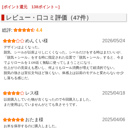
[ポイント還元 138ポイント～]
レビュー・口コミ評価（47件）
総評:
4.4
めんくい様
2026/05/24
デザインはよくなった。
脱気、シールが以前よりしにくくなった。シールだけをする時はまだいいが、
「脱気＋シール」をする時に指定された位置で「脱気＋シール」すると、今ま
でよりロールを１cm近く無駄に使ってしまうことになり、
仕上がりの見栄えも悪いし、何よりもロール消費が増えて経済的でない。
脱気の強さは宣伝文句ほど強くない。体感上は以前のモデルと変わらないか少
し落ちる感じだ。
レス様
2025/04/18
以前購入していた物が古くなったので今回購入しました。
まだ使用はしていませんがとても良さそうです。
おたま様
2025/04/06
お米を保存するのに購入しました。