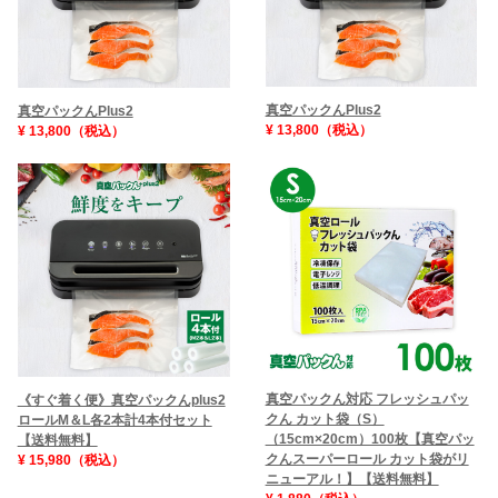
真空パックんPlus2
真空パックんPlus2
¥ 13,800（税込）
¥ 13,800（税込）
真空パックん対応 フレッシュパッ
《すぐ着く便》真空パックんplus2
クん カット袋（S）
ロールM＆L各2本計4本付セット
（15cm×20cm）100枚【真空パッ
【送料無料】
クんスーパーロール カット袋がリ
¥ 15,980（税込）
ニューアル！】【送料無料】