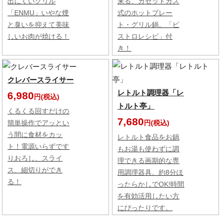
出にくいグリル
来る、カセットガス
「ENMU」いやな煙
式のホットプレー
と臭いを抑えて美味
ト・グリル鍋。「ビ
しいお肉が焼ける！
ストロレシピ」付
き！
クレバースライサー
レトルト調理器「レ
6,980
円(税込)
トルト亭」
くるくる回すだけの
7,680
円(税込)
簡単操作でアッとい
う間に食材をカッ
レトルト食品をお鍋
ト！電源いらずです
もお湯も使わずに調
りおろし、スライ
理できる画期的な専
ス、細切りができ
用調理器具。約8分ほ
る！
ったらかしでOK!時間
を有効活用したい方
にぴったりです。