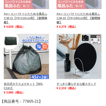
Ag＋コンパクトにたためる風呂ふ
Ag＋コンパクトにたためる風呂ふ
たM-10【70×100cm用】【新聞掲
たM-11【70×110cm用】【新聞掲
載】
載】
¥ 4,378（税込）
¥ 4,928（税込）
すっきり暮らすまな板スタンド
自立式カラスよけネット【WS-
¥ 2,310（税込）
C241】
¥ 3,980（税込）
【商品番号：77605-21】