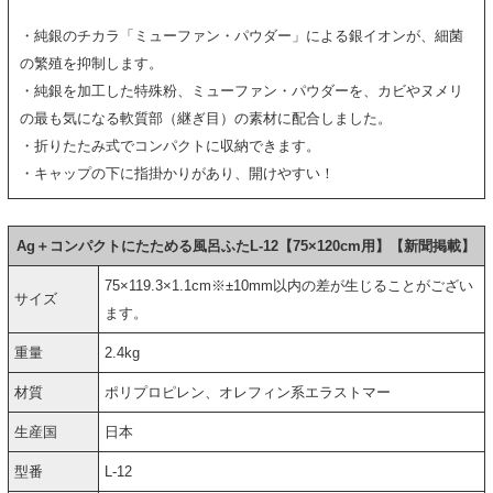
・純銀のチカラ「ミューファン・パウダー」による銀イオンが、細菌
の繁殖を抑制します。
・純銀を加工した特殊粉、ミューファン・パウダーを、カビやヌメリ
の最も気になる軟質部（継ぎ目）の素材に配合しました。
・折りたたみ式でコンパクトに収納できます。
・キャップの下に指掛かりがあり、開けやすい！
Ag＋コンパクトにたためる風呂ふたL-12【75×120cm用】【新聞掲載】
75×119.3×1.1cm※±10mm以内の差が生じることがござい
サイズ
ます。
重量
2.4kg
材質
ポリプロピレン、オレフィン系エラストマー
生産国
日本
型番
L-12