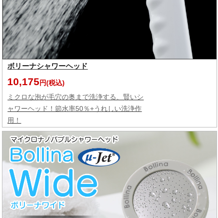
ボリーナシャワーヘッド
10,175
円(税込)
ミクロな泡が毛穴の奥まで洗浄する、賢いシ
ャワーヘッド！節水率50％+うれしい洗浄作
用！