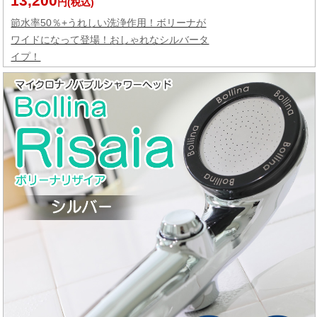
13,200
円(税込)
節水率50％+うれしい洗浄作用！ボリーナが
ワイドになって登場！おしゃれなシルバータ
イプ！