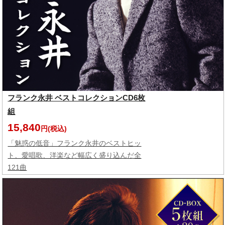
フランク永井 ベストコレクションCD6枚
組
15,840
円(税込)
「魅惑の低音」フランク永井のベストヒッ
ト、愛唱歌、洋楽など幅広く盛り込んだ全
121曲