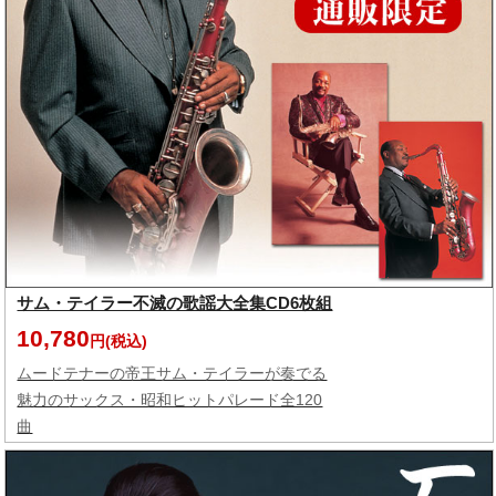
サム・テイラー不滅の歌謡大全集CD6枚組
10,780
円(税込)
ムードテナーの帝王サム・テイラーが奏でる
魅力のサックス・昭和ヒットパレード全120
曲