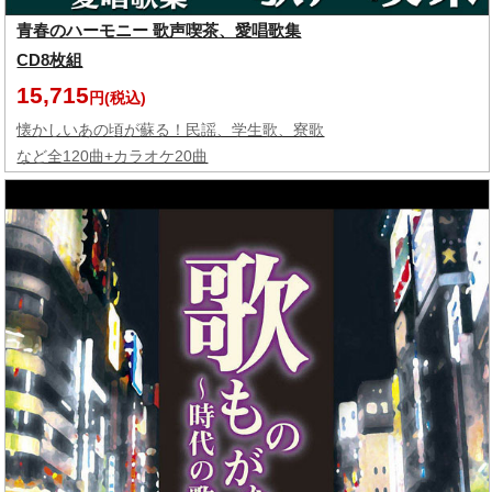
青春のハーモニー 歌声喫茶、愛唱歌集
CD8枚組
15,715
円(税込)
懐かしいあの頃が蘇る！民謡、学生歌、寮歌
など全120曲+カラオケ20曲