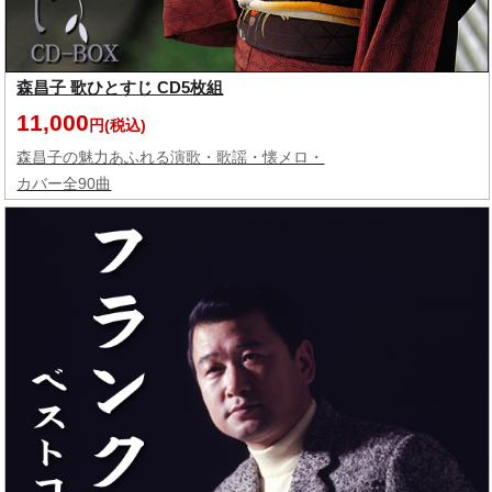
森昌子 歌ひとすじ CD5枚組
11,000
円(税込)
森昌子の魅力あふれる演歌・歌謡・懐メロ・
カバー全90曲