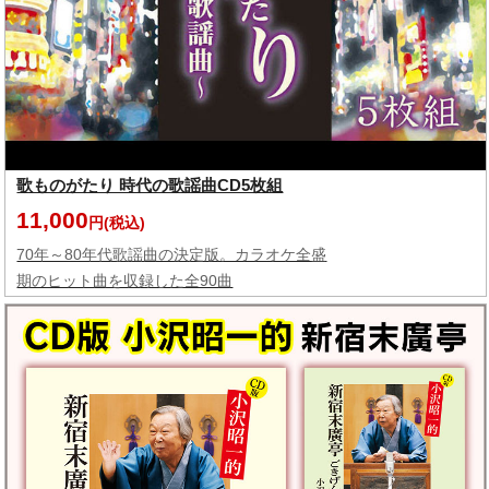
歌ものがたり 時代の歌謡曲CD5枚組
11,000
円(税込)
70年～80年代歌謡曲の決定版。カラオケ全盛
期のヒット曲を収録した全90曲