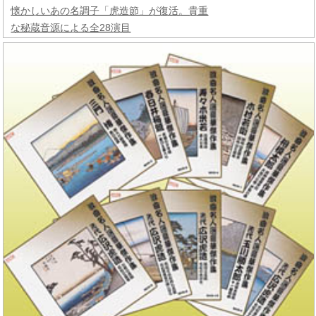
懐かしいあの名調子「虎造節」が復活。貴重
な秘蔵音源による全28演目