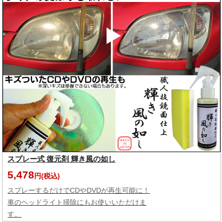
スプレー式 復元剤 輝き風の如し
5,478
円(税込)
スプレーするだけでCDやDVDが再生可能に！
車のヘッドライト掃除にもお使いいただけま
す。