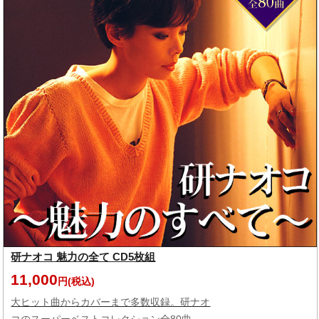
研ナオコ 魅力の全て CD5枚組
11,000
円(税込)
大ヒット曲からカバーまで多数収録。研ナオ
コのスーパーベストコレクション全80曲