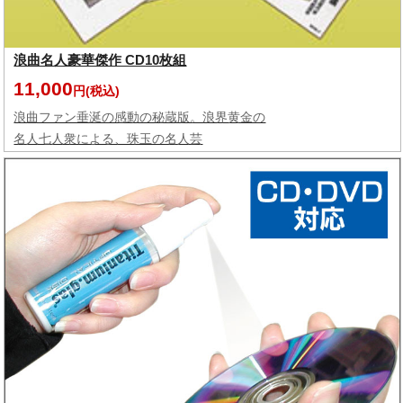
浪曲名人豪華傑作 CD10枚組
11,000
円(税込)
浪曲ファン垂涎の感動の秘蔵版。浪界黄金の
名人七人衆による、珠玉の名人芸