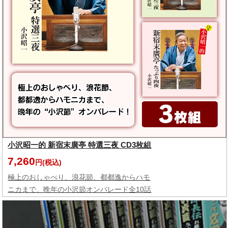
小沢昭一的 新宿末廣亭 特選三夜 CD3枚組
7,260
円(税込)
極上のおしゃべり、浪花節、都都逸からハモ
ニカまで、晩年の小沢節オンパレード全10話