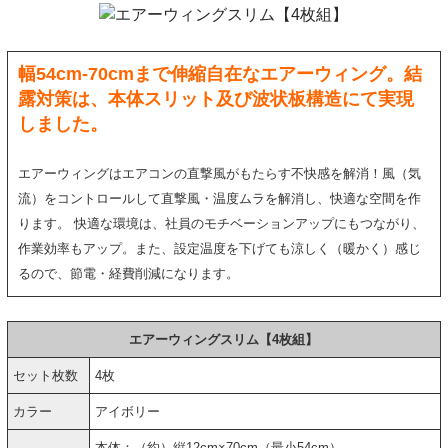
幅54cm-70cmまで伸縮自在なエアーウィング。結
露対策は、本体スリット及び波状板構造にて実現
しました。
エアーウィングはエアコンの直撃風がもたらす不快感を解消！風（気
流）をコントロールして直撃風・温度ムラを解消し、快適な空間を作
ります。 快適な環境は、社員のモチベーションアップにもつながり、
作業効率もアップ。また、設定温度を下げても涼しく（暖かく）感じ
るので、節電・経費削減になります。
エアーウィングスリム【4枚組】
セット枚数
4枚
カラー
アイボリー
本体：（約）縦12cm×70cm（最小54cm）