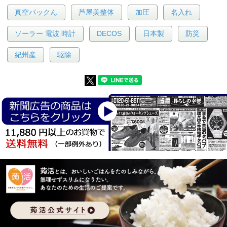
真空パックん
芦屋美整体
加圧
名入れ
ソーラー 電波 時計
DECOS
日本製
防災
紀州産
駆除