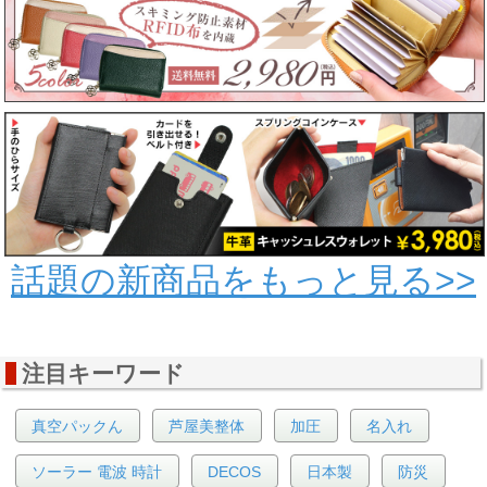
話題の新商品をもっと見る>>
注目キーワード
真空パックん
芦屋美整体
加圧
名入れ
ソーラー 電波 時計
DECOS
日本製
防災