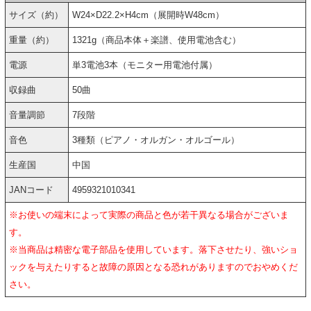
サイズ（約）
W24×D22.2×H4cm（展開時W48cm）
重量（約）
1321g（商品本体＋楽譜、使用電池含む）
電源
単3電池3本（モニター用電池付属）
収録曲
50曲
音量調節
7段階
音色
3種類（ピアノ・オルガン・オルゴール）
生産国
中国
JANコード
4959321010341
※お使いの端末によって実際の商品と色が若干異なる場合がございま
す。
※当商品は精密な電子部品を使用しています。落下させたり、強いショ
ックを与えたりすると故障の原因となる恐れがありますのでおやめくだ
さい。