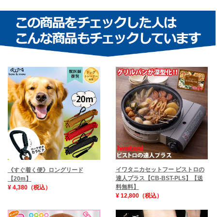
イワタニカセットフー ビストロの
《すぐ着く便》ロングリード
達人プラス【CB-BST-PLS】【送
【20m】
料無料】
¥ 4,380（税込）
¥ 12,800（税込）