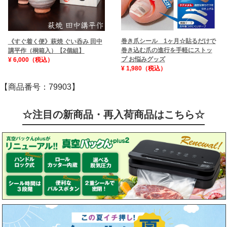
巻き爪シール 1ヶ月☆貼るだけで
《すぐ着く便》萩焼 ぐい呑み 田中
巻き込む爪の進行を手軽にストッ
講平作（桐箱入）【2個組】
プ お悩みグッズ
¥ 6,000（税込）
¥ 1,980（税込）
【商品番号：79903】
☆注目の新商品・再入荷商品はこちら☆