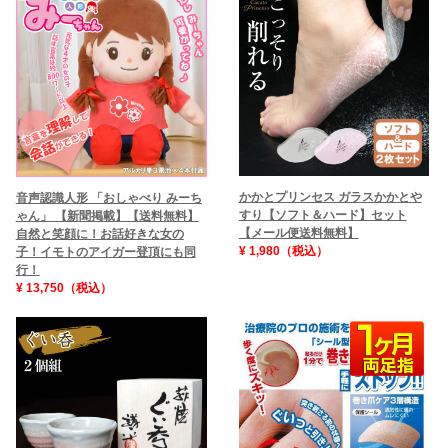
かかとプリンセス ガラスかかとや
音声認識人形 「おしゃべり みーち
すり【ソフト＆ハード】セット
ゃん」 【新聞掲載】【送料無料】
【メール便送料無料】
自然と笑顔に！お話好きな女の
¥ 1,980（税込）
子！イモトのアイガー登頂にも同
行！
¥ 13,750（税込）