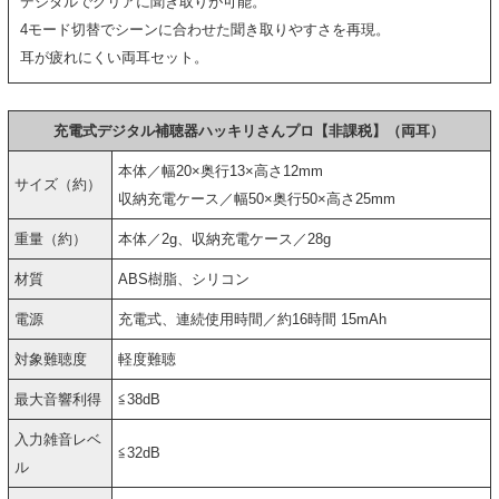
デジタルでクリアに聞き取りが可能。
4モード切替でシーンに合わせた聞き取りやすさを再現。
耳が疲れにくい両耳セット。
充電式デジタル補聴器ハッキリさんプロ【非課税】（両耳）
本体／幅20×奥行13×高さ12mm
サイズ（約）
収納充電ケース／幅50×奥行50×高さ25mm
重量（約）
本体／2g、収納充電ケース／28g
材質
ABS樹脂、シリコン
電源
充電式、連続使用時間／約16時間 15mAh
対象難聴度
軽度難聴
最大音響利得
≦38dB
入力雑音レベ
≦32dB
ル