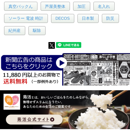
真空パックん
芦屋美整体
加圧
名入れ
ソーラー 電波 時計
DECOS
日本製
防災
紀州産
駆除