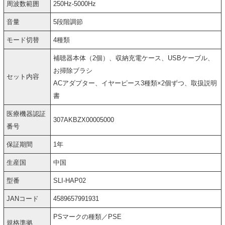
周波数範囲
250Hz-5000Hz
音量
5段階調節
モード切替
4種類
補聴器本体（2個）、収納充電ケース、USBケーブル、
お掃除ブラシ
セット内容
ACアダプター、イヤーピース3種類×2個ずつ、取扱説明
書
医療機器認証
307AKBZX00005000
番号
保証期間
1年
生産国
中国
型番
SLI-HAP02
JANコード
4589657991931
PSマークの種類／PSE
規格準拠